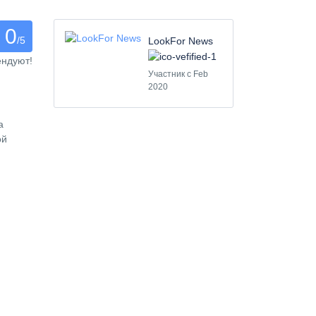
0
/5
LookFor News
ендуют!
Участник с Feb
2020
а
ой