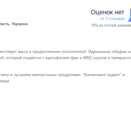
Оценок нет
от 0 отзывов
ласть, Украина
0% из гостей реком
етствует вкусу и предпочтению посетителей. Идеальным обедом н
той, который подаётся с картофелем фри и BBQ соусом и прекрасн
ствои и лучшими импортными продуктами. "Банановые пудинг" и
лаще.