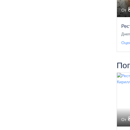
От
Рест
Днеп
Оцен
По
От