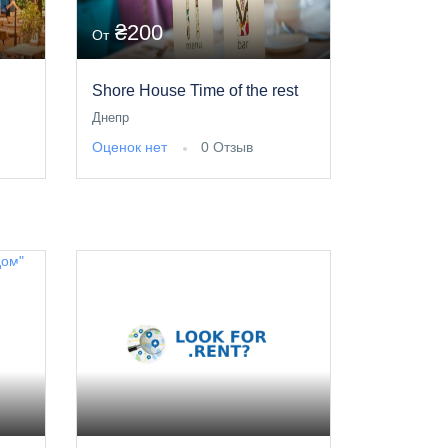
₴200
От
Shore House Time of the rest
Днепр
Оценок нет
0 Отзыв