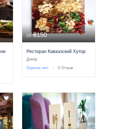
₴150
От
хни
Ресторан Кавказский Хутор
Днепр
Оценок нет
0 Отзыв