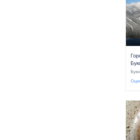
Гор
Бук
Буко
Оцен