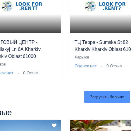
ГОВЫЙ ЦЕНТР -
ТЦ Терра - Sumska St 82
lskyj Ln 6А Kharkiv
Kharkiv Kharkiv Oblast 61
rkiv Oblast 61000
Харьков
ков
Оценок нет
0 Отзыв
ок нет
0 Отзыв
Загрузить больше
вые