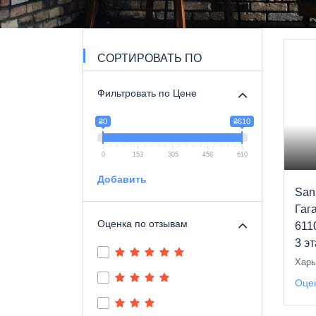
СОРТИРОВАТЬ ПО
Фильтровать по Цене
₴0
₴610
0
153
305
458
610
Добавить
San
Гаг
Оценка по отзывам
611
3 э
Харь
Оцен