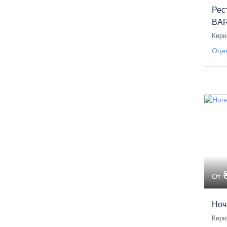
Рес
BAR
Кири
Оцен
От
Ноч
Кири