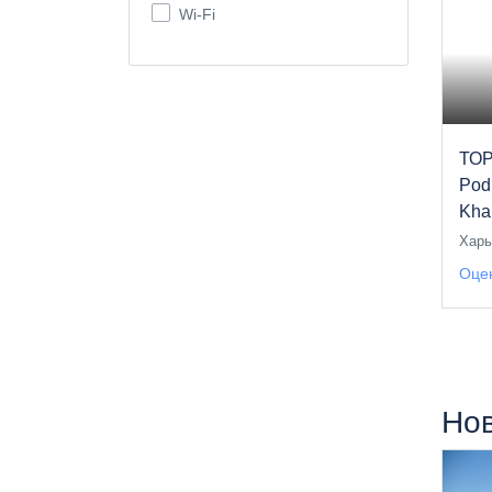
Wi-Fi
ТОР
Podi
Kha
Харь
Оцен
Но