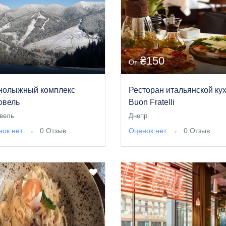
₴150
От
нолыжный комплекс
Ресторан итальянской ку
овель
Buon Fratelli
вель
Днепр
ок нет
0 Отзыв
Оценок нет
0 Отзыв