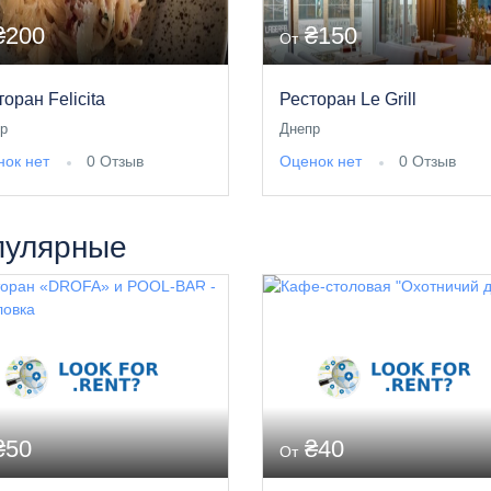
₴200
₴150
От
оран Felicita
Ресторан Le Grill
р
Днепр
ок нет
0 Отзыв
Оценок нет
0 Отзыв
пулярные
₴50
₴40
От