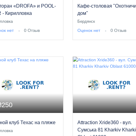
торан «DROFA» и POOL-
Кафе-столовая "Охотнич
 - Кирилловка
дом"
лловка
Бердянск
ок нет
0 Отзыв
Оценок нет
0 Отзыв
₴250
ной клуб Техас на пляже
Attraction Xride360 - вул.
Сумська 81 Kharkiv Khark
лловка