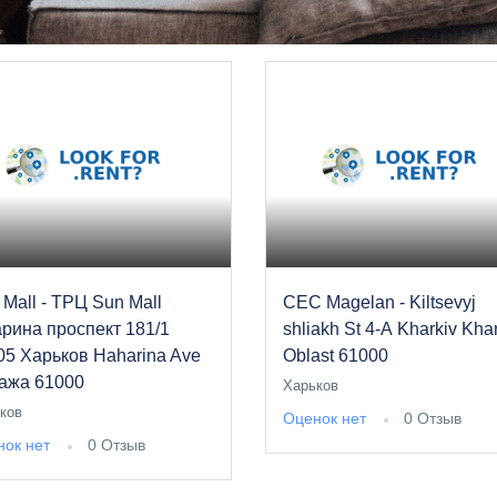
 Mall - ТРЦ Sun Mall
CEC Magelan - Kiltsevyj
арина проспект 181/1
shliakh St 4-А Kharkiv Kha
05 Харьков Haharina Ave
Oblast 61000
тажа 61000
Харьков
ков
Оценок нет
0 Отзыв
ок нет
0 Отзыв