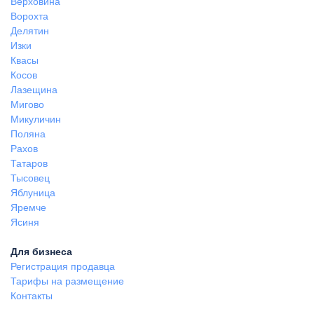
Верховина
Ворохта
Делятин
Изки
Квасы
Косов
Лазещина
Мигово
Микуличин
Поляна
Рахов
Татаров
Тысовец
Яблуница
Яремче
Ясиня
Для бизнеса
Регистрация продавца
Тарифы на размещение
Контакты