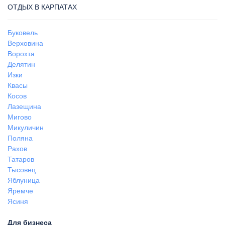
ОТДЫХ В КАРПАТАХ
Буковель
Верховина
Ворохта
Делятин
Изки
Квасы
Косов
Лазещина
Мигово
Микуличин
Поляна
Рахов
Татаров
Тысовец
Яблуница
Яремче
Ясиня
Для бизнеса