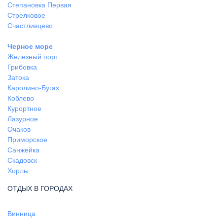
Степановка Первая
Стрелковое
Счастливцево
Черное море
Железный порт
Грибовка
Затока
Каролино-Бугаз
Коблево
Курортное
Лазурное
Очаков
Приморское
Санжейка
Скадовск
Хорлы
ОТДЫХ В ГОРОДАХ
Винница