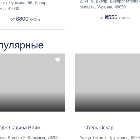
2, кв. 9, Днепр, Днепропетровс
пект Пушкина, 6б, Днепр,
область, Украина, 49050
ина, 49000
₴550
от
/ночь
₴800
от
/ночь
пулярные
одж Садиба Вояж
Отель Оскар
tsya Korotka 2, Коломыя, 78200,
Улица Тихая 7, Трускавец, 8220