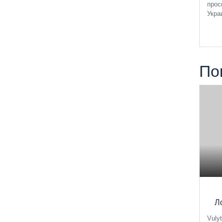
прос
Укра
По
Л
Vuly