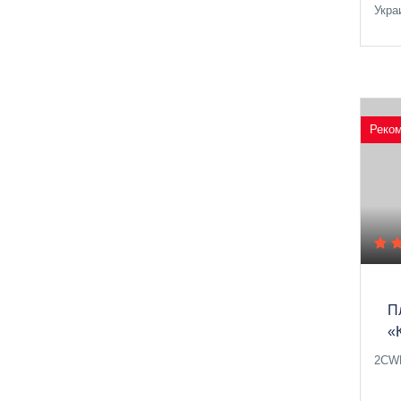
Укра
Реко
П
«
2CWH