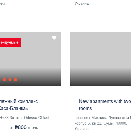
ина
Украина
мендуемые
ляжный комплекс
New apartments with two
Каса-Бланка»
rooms
+83 Затока, Odessa Oblast
проспект Михаила Лушпы дом 
корпус 5, кв 22, Сумы, 40000,
₴800
от
/ночь
Украина