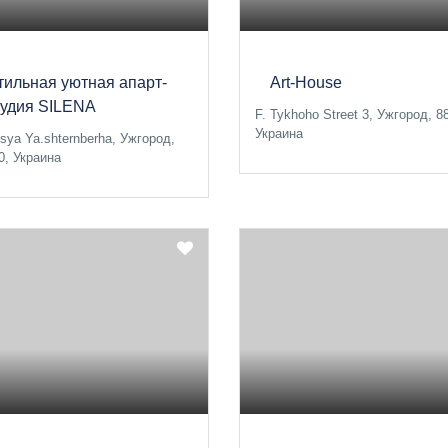
тильная уютная апарт-
Art-House
тудия SILENA
F. Tykhoho Street 3, Ужгород, 8
Украина
tsya Ya.shternberha, Ужгород,
0, Украина