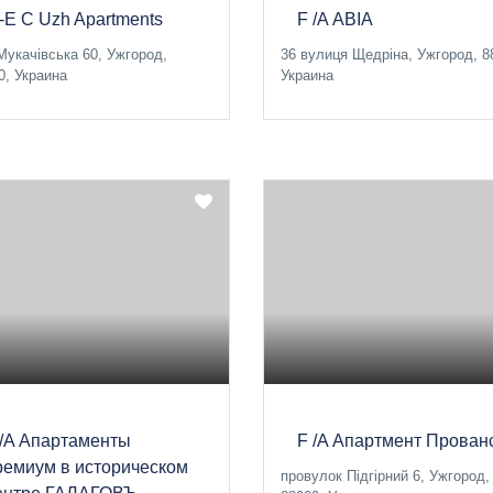
 -E C Uzh Apartments
F /A АВІА
Мукачівська 60, Ужгород,
36 вулиця Щедріна, Ужгород, 8
0, Украина
Украина
 /A Апартаменты
F /A Апартмент Прован
ремиум в историческом
провулок Підгірний 6, Ужгород,