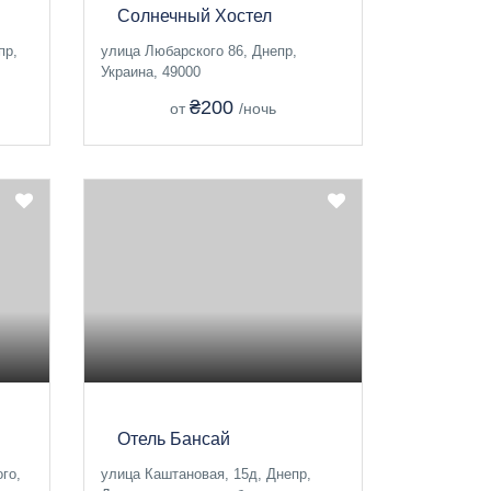
Солнечный Хостел
пр,
улица Любарского 86, Днепр,
Украина, 49000
₴200
от
/ночь
Отель Бансай
го,
улица Каштановая, 15д, Днепр,