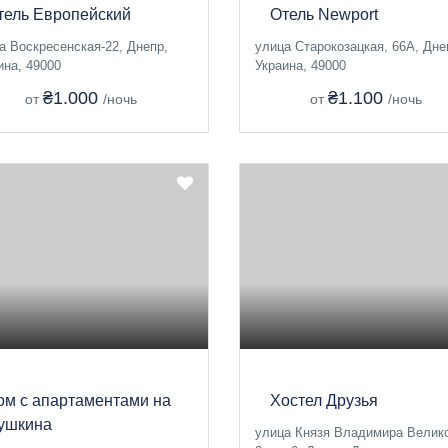
тель Европейский
Отель Newport
а Воскресенская-22, Днепр,
улица Старокозацкая, 66А, Дне
ина, 49000
Украина, 49000
₴1.000
₴1.100
от
/ночь
от
/ночь
ом с апартаментами на
Хостел Друзья
ушкина
улица Князя Владимира Велико