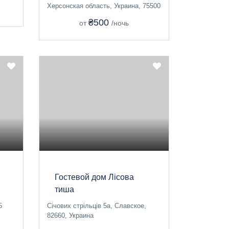
Херсонская область, Украина, 75500
₴500
от
/ночь
Гостевой дом Лісова
тиша
5
Січових стрільців 5а, Славское,
82660, Украина