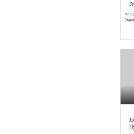
О
улиц
Укра
Д
П