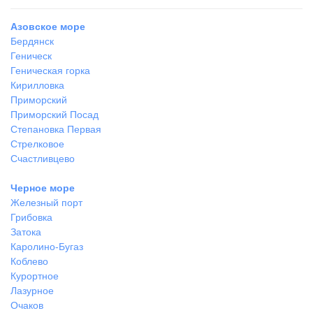
Азовское море
Бердянск
Геническ
Геническая горка
Кирилловка
Приморский
Приморский Посад
Степановка Первая
Стрелковое
Счастливцево
Черное море
Железный порт
Грибовка
Затока
Каролино-Бугаз
Коблево
Курортное
Лазурное
Очаков