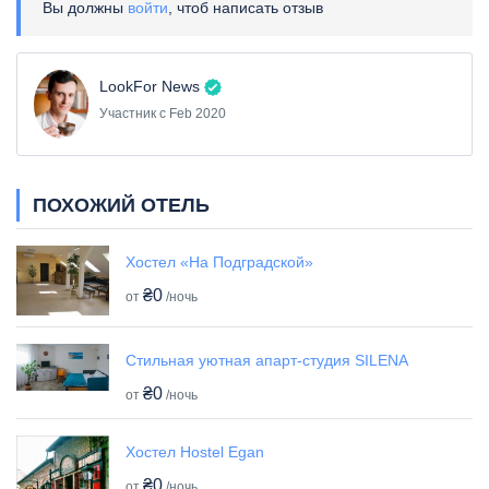
Вы должны
войти
, чтоб написать отзыв
LookFor News
Участник с Feb 2020
ПОХОЖИЙ ОТЕЛЬ
Хостел «На Подградской»
₴0
от
/ночь
Стильная уютная апарт-студия SILENA
₴0
от
/ночь
Хостел Hostel Egan
₴0
от
/ночь