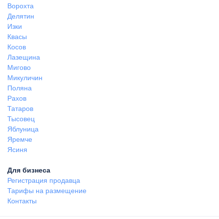
Ворохта
Делятин
Изки
Квасы
Косов
Лазещина
Мигово
Микуличин
Поляна
Рахов
Татаров
Тысовец
Яблуница
Яремче
Ясиня
Для бизнеса
Регистрация продавца
Тарифы на размещение
Контакты