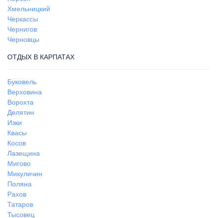
Хмельницкий
Черкассы
Чернигов
Черновцы
ОТДЫХ В КАРПАТАХ
Буковель
Верховина
Ворохта
Делятин
Изки
Квасы
Косов
Лазещина
Мигово
Микуличин
Поляна
Рахов
Татаров
Тысовец