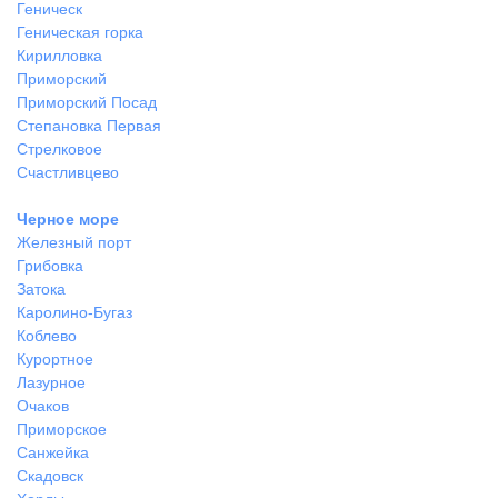
Геническ
Геническая горка
Кирилловка
Приморский
Приморский Посад
Степановка Первая
Стрелковое
Счастливцево
Черное море
Железный порт
Грибовка
Затока
Каролино-Бугаз
Коблево
Курортное
Лазурное
Очаков
Приморское
Санжейка
Скадовск