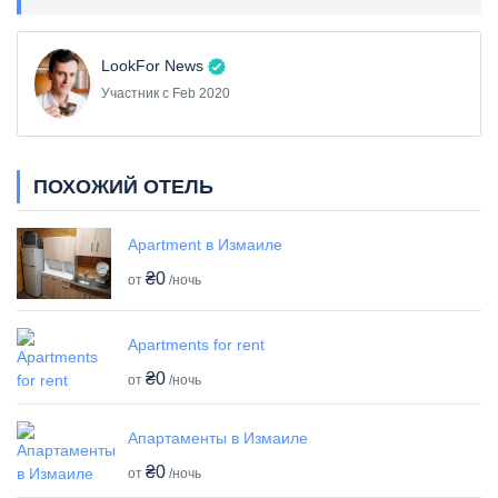
LookFor News
Участник с Feb 2020
ПОХОЖИЙ ОТЕЛЬ
Apartment в Измаиле
₴0
от
/ночь
Apartments for rent
₴0
от
/ночь
Апартаменты в Измаиле
₴0
от
/ночь