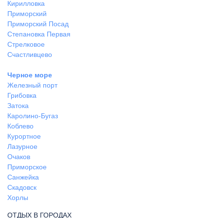
Кирилловка
Приморский
Приморский Посад
Степановка Первая
Стрелковое
Счастливцево
Черное море
Железный порт
Грибовка
Затока
Каролино-Бугаз
Коблево
Курортное
Лазурное
Очаков
Приморское
Санжейка
Скадовск
Хорлы
ОТДЫХ В ГОРОДАХ