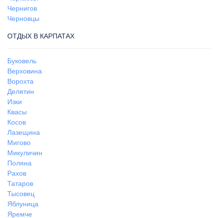
Чернигов
Черновцы
ОТДЫХ В КАРПАТАХ
Буковель
Верховина
Ворохта
Делятин
Изки
Квасы
Косов
Лазещина
Мигово
Микуличин
Поляна
Рахов
Татаров
Тысовец
Яблуница
Яремче