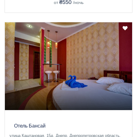
₴550
от
/ночь
Отель Бансай
улица Каштановая, 15д, Днепр, Днепропетровская область,