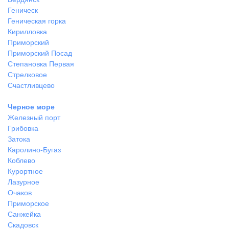
Геническ
Геническая горка
Кирилловка
Приморский
Приморский Посад
Степановка Первая
Стрелковое
Счастливцево
Черное море
Железный порт
Грибовка
Затока
Каролино-Бугаз
Коблево
Курортное
Лазурное
Очаков
Приморское
Санжейка
Скадовск