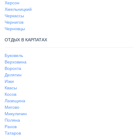
Херсон
Хмельницкий
Черкассы
Чернигов
Черновцы
ОТДЫХ В КАРПАТАХ
Буковель
Верховина
Ворохта
Делятин
Изки
Квасы
Косов
Лазещина
Мигово
Микуличин
Поляна
Рахов
Татаров