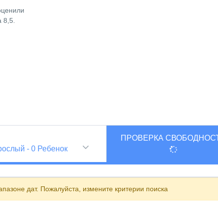
оценили
 8,5.
ПРОВЕРКА СВОБОДНОС
и
рослый
-
0
Ребенок
пазоне дат. Пожалуйста, измените критерии поиска