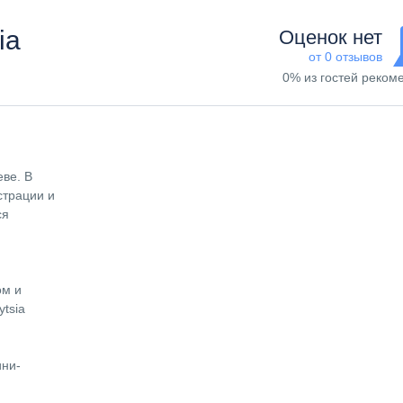
ia
Оценок нет
от 0 отзывов
0% из гостей реком
еве. В
страции и
ся
ом и
ytsia
ини-