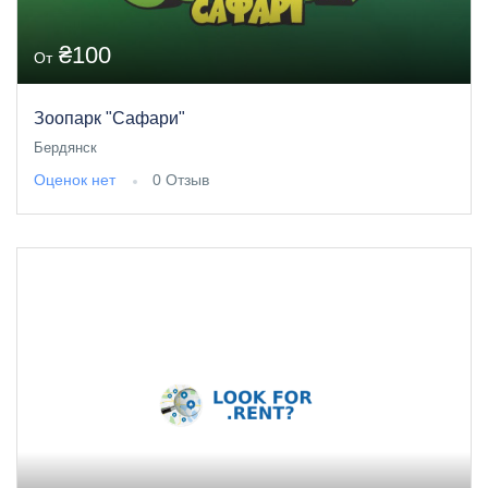
₴100
От
Зоопарк "Сафари"
Бердянск
Оценок нет
0 Отзыв