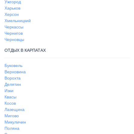
Ужгород
Харьков
Херсон
Хмельницкий
Черкассы
Чернигов
Черновцы
ОТДЫХ В КАРПАТАХ
Буковель
Верховина
Ворохта
Делятин
Изки
Квасы
Косов
Лазещина
Мигово
Микуличин
Поляна