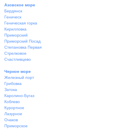
Азовское море
Бердянск
Геническ
Геническая горка
Кирилловка
Приморский
Приморский Посад
Степановка Первая
Стрелковое
Счастливцево
Черное море
Железный порт
Грибовка
Затока
Каролино-Бугаз
Коблево
Курортное
Лазурное
Очаков
Приморское