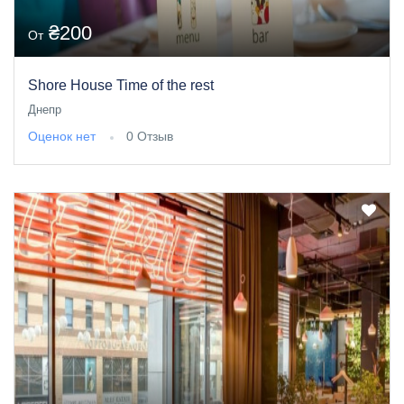
₴200
От
Shore House Time of the rest
Днепр
Оценок нет
0 Отзыв