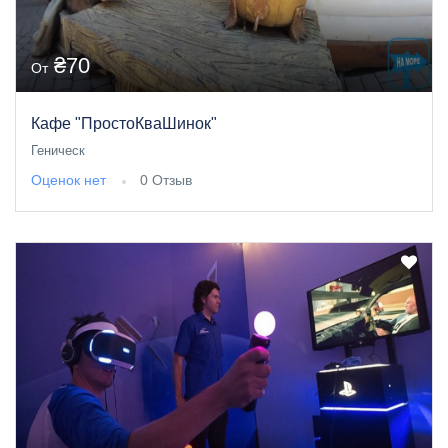
₴70
От
Кафе "ПростоКваШинок"
Геническ
Оценок нет
0 Отзыв