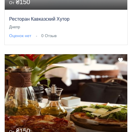
₴150
От
Ресторан Кавказский Хутор
Днепр
Оценок нет
0 Отзыв
₴150
От