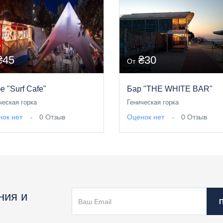
₴45
₴30
От
е "Surf Cafe"
Бар "THE WHITE BAR"
ческая горка
Геническая горка
ок нет
0 Отзыв
Оценок нет
0 Отзыв
ния и