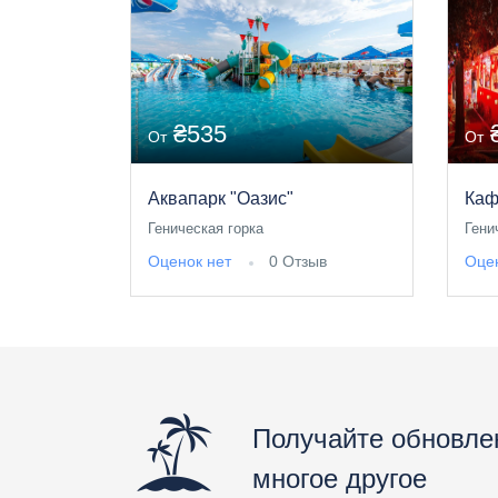
₴535
От
От
Аквапарк "Оазис"
Каф
Геническая горка
Гени
Оценок нет
0 Отзыв
Оцен
Получайте обновле
многое другое