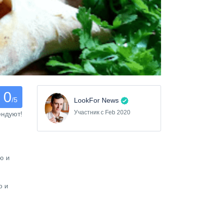
0
/5
LookFor News
Участник с Feb 2020
ендуют!
ю и
о и