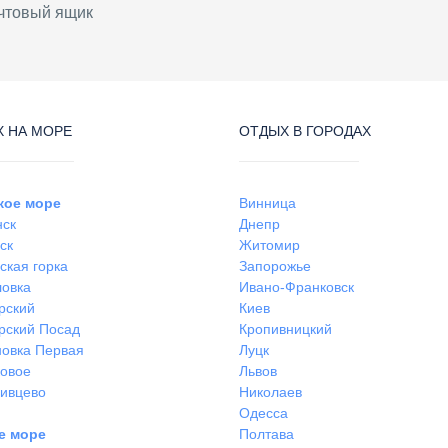
чтовый ящик
 НА МОРЕ
ОТДЫХ В ГОРОДАХ
кое море
Винница
нск
Днепр
ск
Житомир
ская горка
Запорожье
ловка
Ивано-Франковск
рский
Киев
рский Посад
Кропивницкий
овка Первая
Луцк
ковое
Львов
ивцево
Николаев
Одесса
е море
Полтава