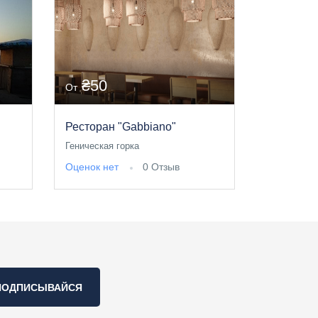
₴50
От
Ресторан "Gabbiano"
Геническая горка
Оценок нет
0 Отзыв
ПОДПИСЫВАЙСЯ