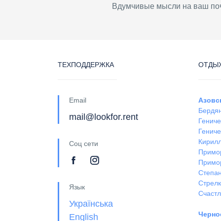
Вдумчивые мысли на ваш по
ТЕХПОДДЕРЖКА
ОТДЫХ
Email
Азовс
Бердя
mail@lookfor.rent
Гениче
Гениче
Кирил
Соц сети
Примо
Примо
Степан
Стрел
Язык
Счастл
Українська
Черно
English