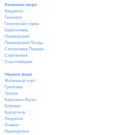
Азовское море
Бердянск
Геническ
Геническая горка
Кирилловка
Приморский
Приморский Посад
Степановка Первая
Стрелковое
Счастливцево
Черное море
Железный порт
Грибовка
Затока
Каролино-Бугаз
Коблево
Курортное
Лазурное
Очаков
Приморское