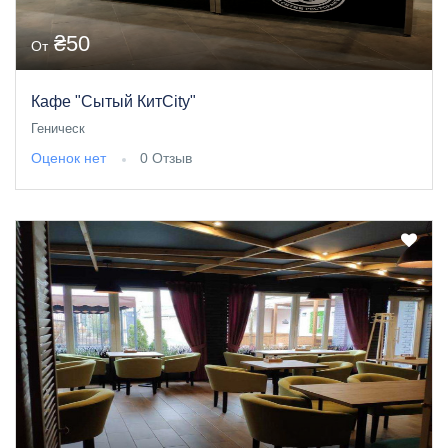
₴50
От
Кафе "Сытый КитCity"
Геническ
Оценок нет
0 Отзыв