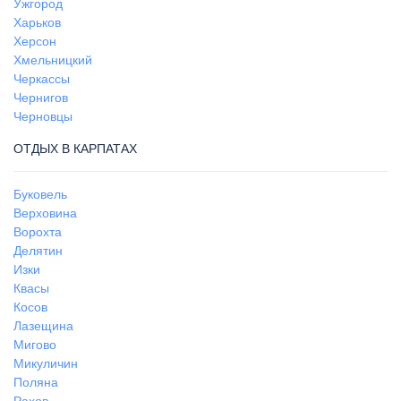
Ужгород
Харьков
Херсон
Хмельницкий
Черкассы
Чернигов
Черновцы
ОТДЫХ В КАРПАТАХ
Буковель
Верховина
Ворохта
Делятин
Изки
Квасы
Косов
Лазещина
Мигово
Микуличин
Поляна
Рахов