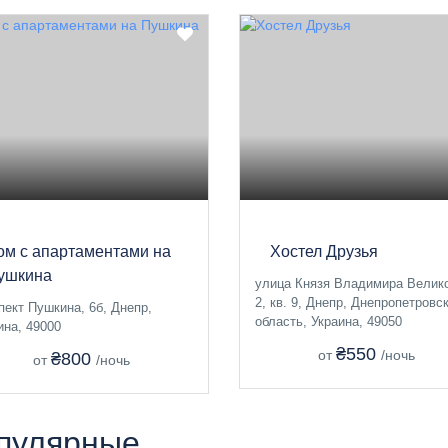
ом с апартаментами на
Хостел Друзья
ушкина
улица Князя Владимира Велико
2, кв. 9, Днепр, Днепропетровс
пект Пушкина, 6б, Днепр,
область, Украина, 49050
ина, 49000
₴550
от
/ночь
₴800
от
/ночь
пулярные