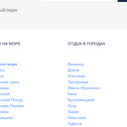
ый ящик
 НА МОРЕ
ОТДЫХ В ГОРОДАХ
кое море
Винница
нск
Днепр
ск
Житомир
ская горка
Запорожье
ловка
Ивано-Франковск
рский
Киев
рский Посад
Кропивницкий
овка Первая
Луцк
ковое
Львов
ивцево
Николаев
Одесса