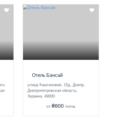
Отель Бансай
го,
улица Каштановая, 15д, Днепр,
кая
Днепропетровская область,
Украина, 49000
₴800
от
/ночь