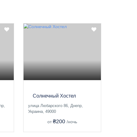
Солнечный Хостел
пр,
улица Любарского 86, Днепр,
Украина, 49000
₴200
от
/ночь