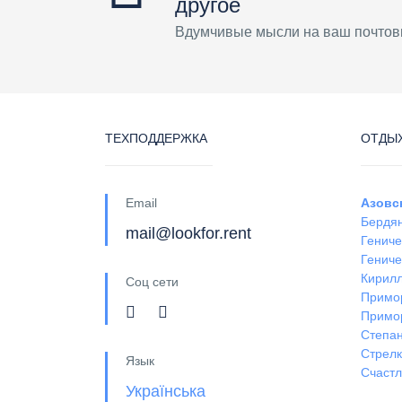
другое
Вдумчивые мысли на ваш почтов
ТЕХПОДДЕРЖКА
ОТДЫХ
Email
Азовс
Бердя
mail@lookfor.rent
Гениче
Гениче
Кирил
Соц сети
Примо
Примо
Степан
Стрел
Язык
Счастл
Українська