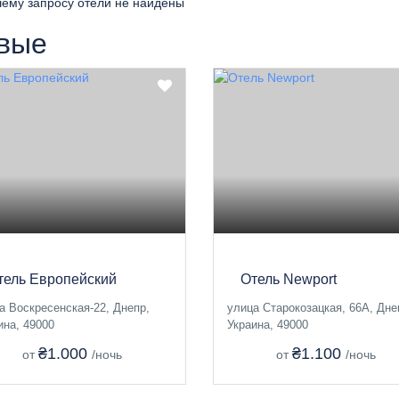
ему запросу отели не найдены
вые
тель Европейский
Отель Newport
а Воскресенская-22, Днепр,
улица Старокозацкая, 66А, Дне
ина, 49000
Украина, 49000
₴1.000
₴1.100
от
/ночь
от
/ночь