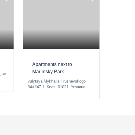
Apartments next to
Mariinsky Park
 кв.
vulytsya Mykhaila Hrushevskogo
34&#47 1, Киев, 01021, Украина.