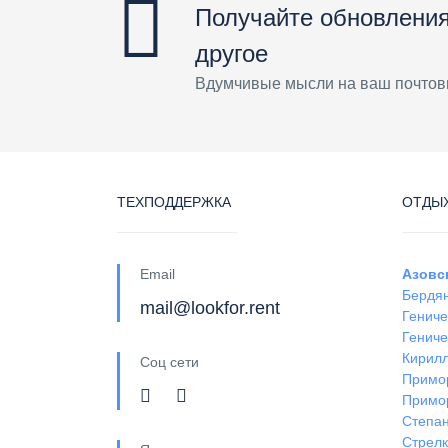
Получайте обновления
другое
Вдумчивые мысли на ваш почтов
ТЕХПОДДЕРЖКА
ОТДЫХ
Email
Азовс
Бердя
mail@lookfor.rent
Гениче
Гениче
Кирил
Соц сети
Примо
Примо
Степан
Стрел