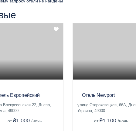
ему запросу отели не найдены
вые
тель Европейский
Отель Newport
а Воскресенская-22, Днепр,
улица Старокозацкая, 66А, Дне
ина, 49000
Украина, 49000
₴1.000
₴1.100
от
/ночь
от
/ночь