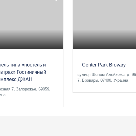
тель типа «постель и
Center Park Brovary
автрак» Гостиничный
вулиця Шолом-Алейхема, д. 96,
омплекс ДЖАН
7, Бровары, 07400, Украина
озная 7, Запорожье, 69059,
ина