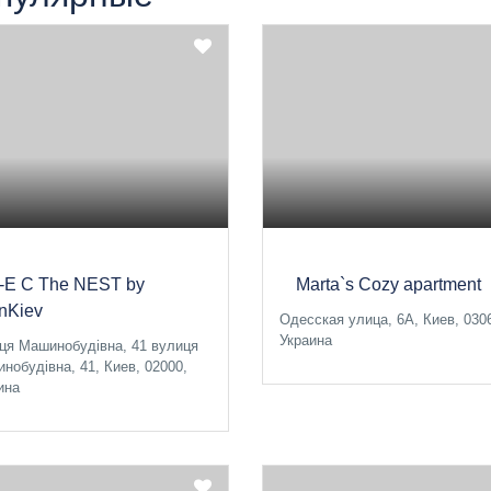
 -E C The NEST by
Marta`s Cozy apartment
nnKiev
Одесская улица, 6A, Киев, 030
Украина
ця Машинобудівна, 41 вулиця
нобудівна, 41, Киев, 02000,
ина