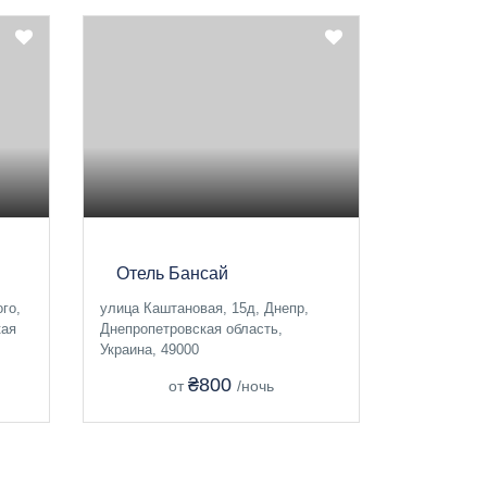
Отель Бансай
го,
улица Каштановая, 15д, Днепр,
кая
Днепропетровская область,
Украина, 49000
₴800
от
/ночь