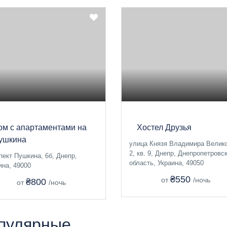
ом с апартаментами на
Хостел Друзья
ушкина
улица Князя Владимира Велико
2, кв. 9, Днепр, Днепропетровс
пект Пушкина, 6б, Днепр,
область, Украина, 49050
ина, 49000
₴550
от
/ночь
₴800
от
/ночь
пулярные