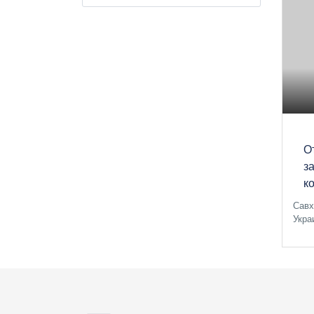
О
з
к
Савх
Укра