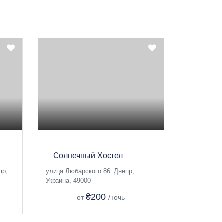
Солнечный Хостел
пр,
улица Любарского 86, Днепр,
Украина, 49000
₴200
от
/ночь