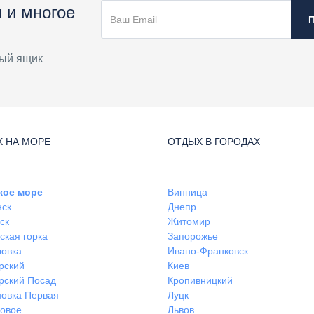
 и многое
ый ящик
 НА МОРЕ
ОТДЫХ В ГОРОДАХ
кое море
Винница
нск
Днепр
ск
Житомир
ская горка
Запорожье
ловка
Ивано-Франковск
рский
Киев
рский Посад
Кропивницкий
овка Первая
Луцк
ковое
Львов