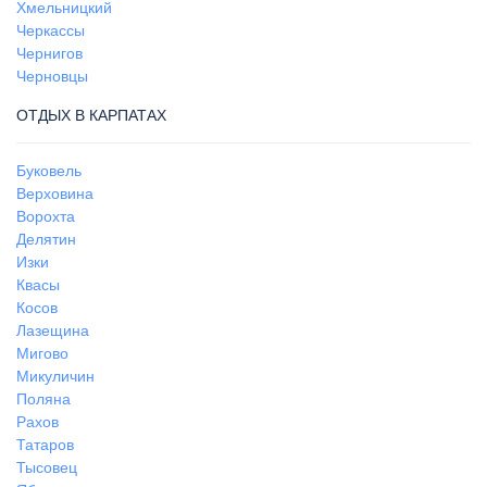
Хмельницкий
Черкассы
Чернигов
Черновцы
ОТДЫХ В КАРПАТАХ
Буковель
Верховина
Ворохта
Делятин
Изки
Квасы
Косов
Лазещина
Мигово
Микуличин
Поляна
Рахов
Татаров
Тысовец