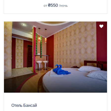
₴550
от
/ночь
Отель Бансай