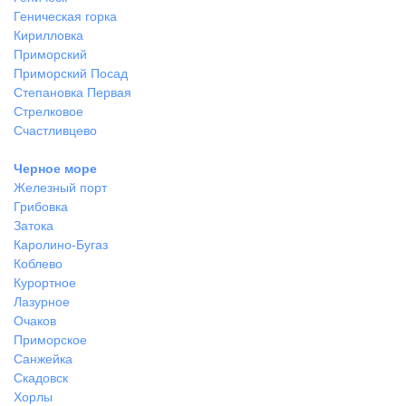
Геническая горка
Кирилловка
Приморский
Приморский Посад
Степановка Первая
Стрелковое
Счастливцево
Черное море
Железный порт
Грибовка
Затока
Каролино-Бугаз
Коблево
Курортное
Лазурное
Очаков
Приморское
Санжейка
Скадовск
Хорлы