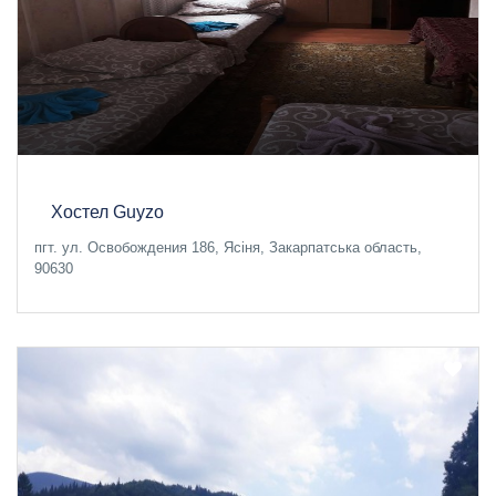
Хостел Guyzo
пгт. ул. Освобождения 186, Ясіня, Закарпатська область,
90630