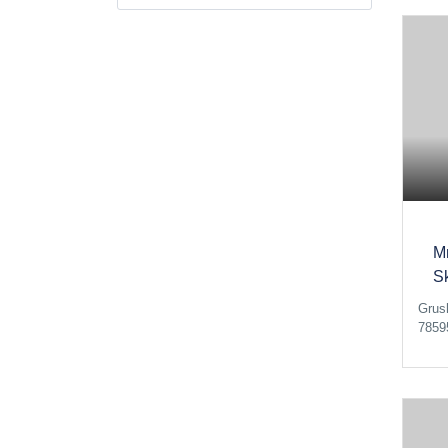
М
S
Grus
7859