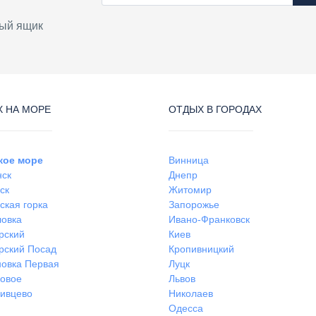
ый ящик
 НА МОРЕ
ОТДЫХ В ГОРОДАХ
кое море
Винница
нск
Днепр
ск
Житомир
ская горка
Запорожье
ловка
Ивано-Франковск
рский
Киев
рский Посад
Кропивницкий
овка Первая
Луцк
ковое
Львов
ивцево
Николаев
Одесса