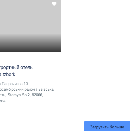
урортный отель
ltzbork
р Папрочизна 10
осамбірський район Львівська
сть, Staraya Sol?, 82066,
ина
Загрузить больше