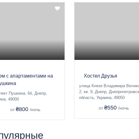
ом с апартаментами на
Хостел Друзья
ушкина
улица Князя Владимира Велико
2, кв. 9, Днепр, Днепропетровс
пект Пушкина, 6б, Днепр,
область, Украина, 49050
ина, 49000
₴550
от
/ночь
₴800
от
/ночь
пулярные