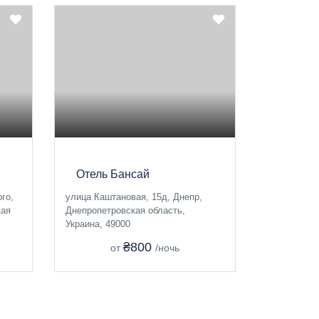
Отель Бансай
го,
улица Каштановая, 15д, Днепр,
кая
Днепропетровская область,
Украина, 49000
₴800
от
/ночь