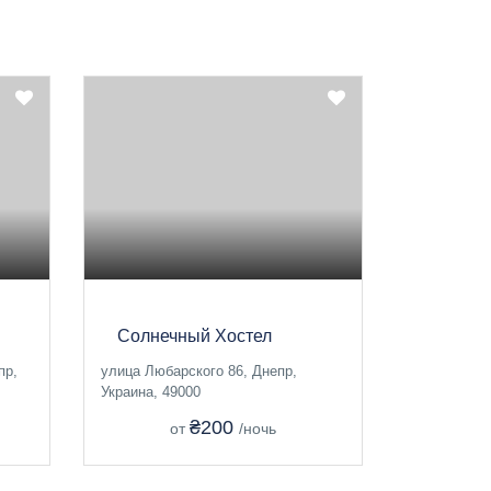
Солнечный Хостел
пр,
улица Любарского 86, Днепр,
Украина, 49000
₴200
от
/ночь