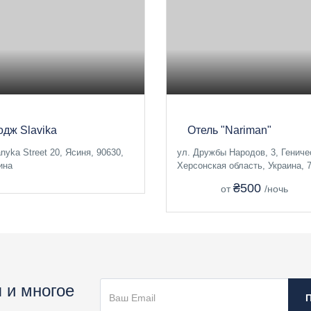
одж Slavika
Отель "Nariman"
anyka Street 20, Ясиня, 90630,
ул. Дружбы Народов, 3, Гениче
ина
Херсонская область, Украина, 
₴500
от
/ночь
 и многое