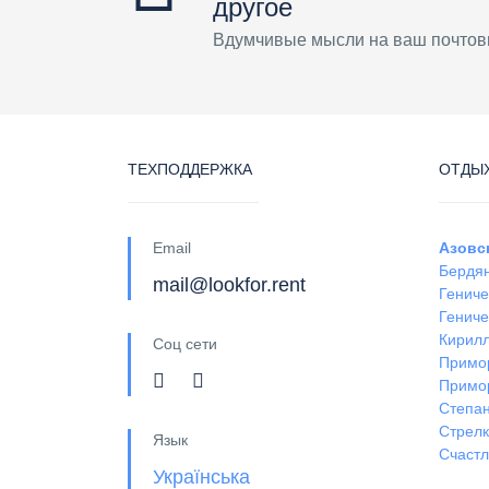
другое
Вдумчивые мысли на ваш почтов
ТЕХПОДДЕРЖКА
ОТДЫХ
Email
Азовс
Бердя
mail@lookfor.rent
Гениче
Гениче
Кирил
Соц сети
Примо
Примо
Степан
Стрел
Язык
Счастл
Українська