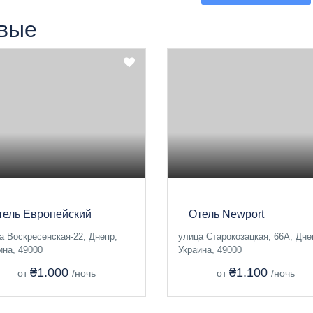
вые
тель Европейский
Отель Newport
а Воскресенская-22, Днепр,
улица Старокозацкая, 66А, Дне
ина, 49000
Украина, 49000
₴1.000
₴1.100
от
/ночь
от
/ночь