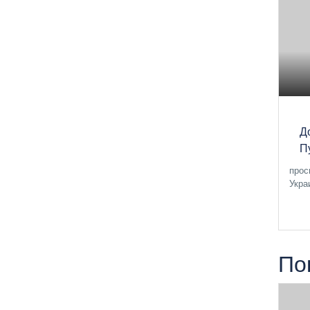
Д
П
прос
Укра
По