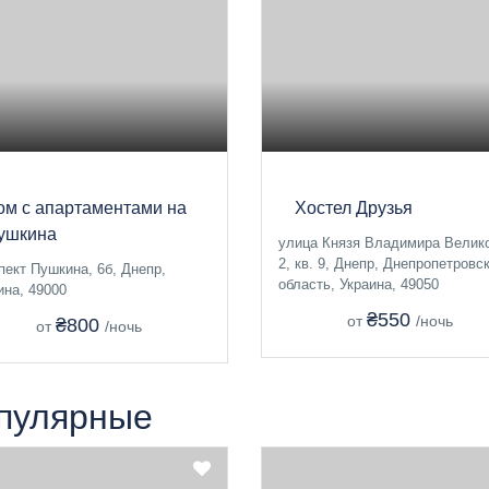
ом с апартаментами на
Хостел Друзья
ушкина
улица Князя Владимира Велико
2, кв. 9, Днепр, Днепропетровс
пект Пушкина, 6б, Днепр,
область, Украина, 49050
ина, 49000
₴550
от
/ночь
₴800
от
/ночь
пулярные