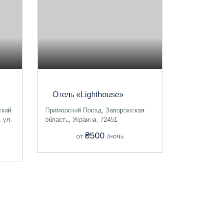
Отель «Lighthouse»
ский
Приморский Посад, Запорожская
 ул.
область, Украина, 72451
₴500
от
/ночь