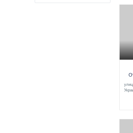
О
улиц
Укра