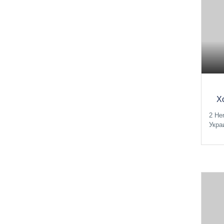
Х
2 He
Укра