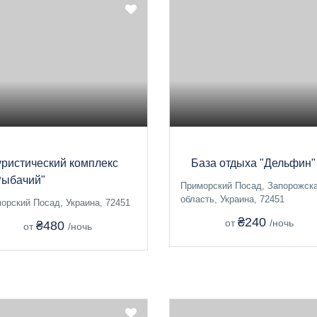
уристический комплекс
База отдыха "Дельфин"
Рыбачий"
Приморский Посад, Запорожск
область, Украина, 72451
орский Посад, Украина, 72451
₴240
от
/ночь
₴480
от
/ночь