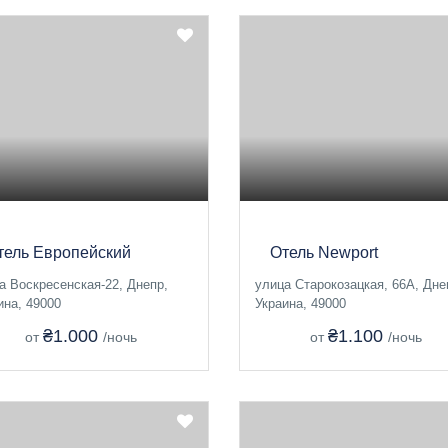
тель Европейский
Отель Newport
а Воскресенская-22, Днепр,
улица Старокозацкая, 66А, Дне
ина, 49000
Украина, 49000
₴1.000
₴1.100
от
/ночь
от
/ночь