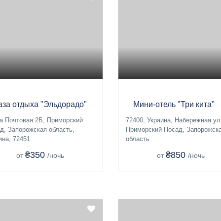
аза отдыха "Эльдорадо"
Мини-отель "Три кита"
а Почтовая 2Б, Приморский
72400, Украина, Набережная ул
д, Запорожская область,
Приморский Посад, Запорожск
ина, 72451
область
₴350
₴850
от
/ночь
от
/ночь