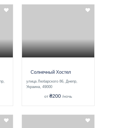
Солнечный Хостел
пр,
улица Любарского 86, Днепр,
Украина, 49000
₴200
от
/ночь