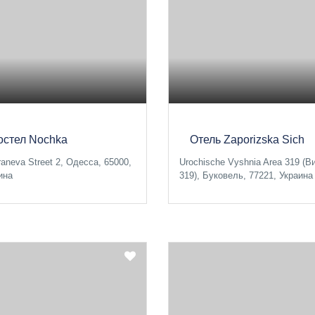
остел Nochka
Отель Zaporizska Sich
raneva Street 2, Одесса, 65000,
Urochische Vyshnia Area 319 (
ина
319), Буковель, 77221, Украина