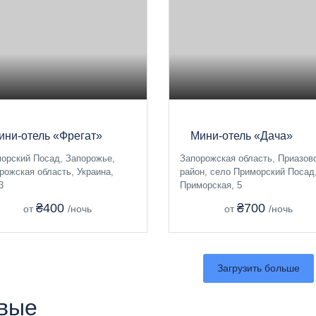
ини-отель «Фрегат»
Мини-отель «Дача»
орский Посад, Запорожье,
Запорожская область, Приазов
рожская область, Украина,
район, село Приморский Посад,
3
Приморская, 5
₴400
₴700
от
/ночь
от
/ночь
Загрузить больше
вые