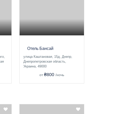
Отель Бансай
го,
улица Каштановая, 15д, Днепр,
кая
Днепропетровская область,
Украина, 49000
₴800
от
/ночь