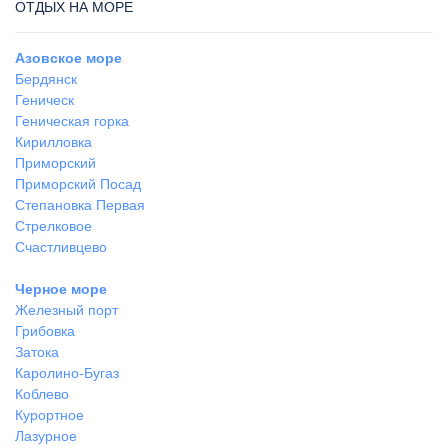
ОТДЫХ НА МОРЕ
Азовское море
Бердянск
Геническ
Геническая горка
Кирилловка
Приморский
Приморский Посад
Степановка Первая
Стрелковое
Счастливцево
Черное море
Железный порт
Грибовка
Затока
Каролино-Бугаз
Коблево
Курортное
Лазурное