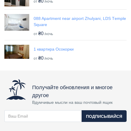
₴0
от
/ночь
088 Apartment near airport Zhulyani, LDS Tеmple
Square
₴0
от
/ночь
1 квартира Осокорки
₴0
от
/ночь
Получайте обновления и многое
другое
Вдумчивые мысли на ваш почтовый ящик
ПОДПИСЫВАЙСЯ