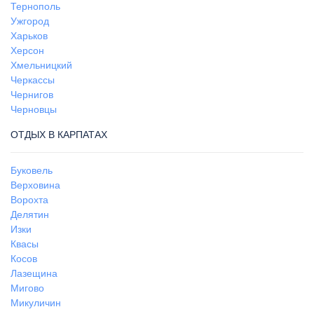
Тернополь
Ужгород
Харьков
Херсон
Хмельницкий
Черкассы
Чернигов
Черновцы
ОТДЫХ В КАРПАТАХ
Буковель
Верховина
Ворохта
Делятин
Изки
Квасы
Косов
Лазещина
Мигово
Микуличин