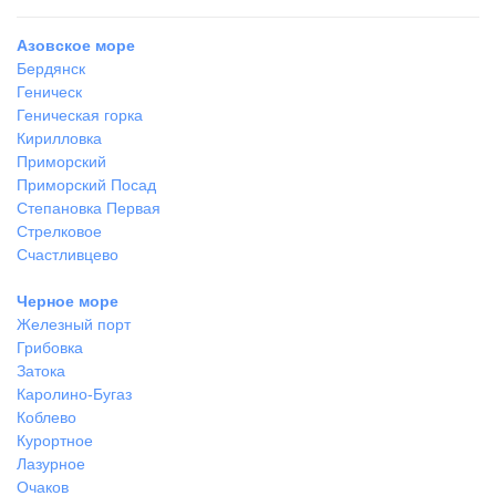
Азовское море
Бердянск
Геническ
Геническая горка
Кирилловка
Приморский
Приморский Посад
Степановка Первая
Стрелковое
Счастливцево
Черное море
Железный порт
Грибовка
Затока
Каролино-Бугаз
Коблево
Курортное
Лазурное
Очаков