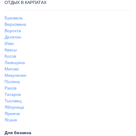
ОТДЫХ В КАРПАТАХ
Буковель
Верховина
Ворохта
Делятин
Изки
Квасы
Косов
Лазещина
Мигово
Микуличин
Поляна
Рахов
Татаров
Тысовец
Яблуница
Яремче
Ясиня
Для бизнеса