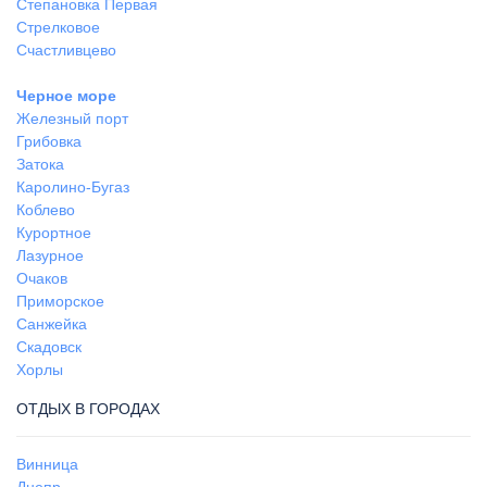
Степановка Первая
Стрелковое
Счастливцево
Черное море
Железный порт
Грибовка
Затока
Каролино-Бугаз
Коблево
Курортное
Лазурное
Очаков
Приморское
Санжейка
Скадовск
Хорлы
ОТДЫХ В ГОРОДАХ
Винница