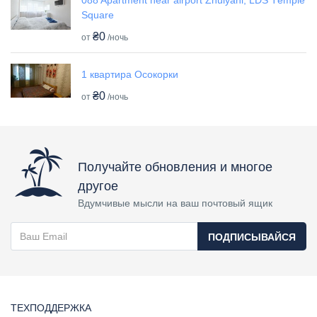
088 Apartment near airport Zhulyani, LDS Tеmple
Square
₴0
от
/ночь
1 квартира Осокорки
₴0
от
/ночь
Получайте обновления и многое
другое
Вдумчивые мысли на ваш почтовый ящик
ПОДПИСЫВАЙСЯ
ТЕХПОДДЕРЖКА