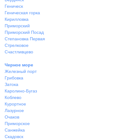
Геническ
Геническая горка
Кирилловка
Приморский
Приморский Посад
Степановка Первая
Стрелковое
Счастливцево
Черное море
Железный порт
Грибовка
Затока
Каролино-Бугаз
Коблево
Курортное
Лазурное
Очаков
Приморское
Санжейка
Скадовск