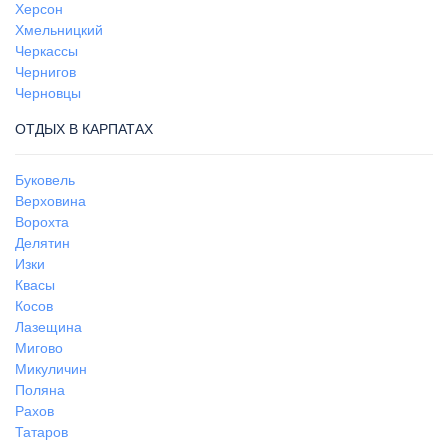
Херсон
Хмельницкий
Черкассы
Чернигов
Черновцы
ОТДЫХ В КАРПАТАХ
Буковель
Верховина
Ворохта
Делятин
Изки
Квасы
Косов
Лазещина
Мигово
Микуличин
Поляна
Рахов
Татаров