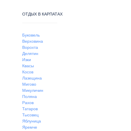
ОТДЫХ В КАРПАТАХ
Буковель
Верховина
Ворохта
Делятин
Изки
Квасы
Косов
Лазещина
Мигово
Микуличин
Поляна
Рахов
Татаров
Тысовец
Яблуница
Яремче