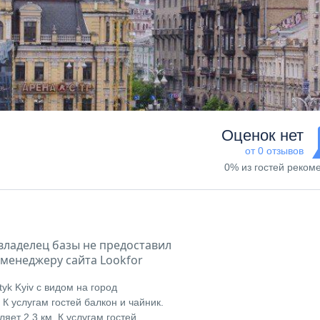
Оценок нет
от 0 отзывов
0% из гостей реком
владелец базы не предоставил
менеджеру сайта Lookfor
yk Kyiv с видом на город
К услугам гостей балкон и чайник.
яет 2,3 км. К услугам гостей