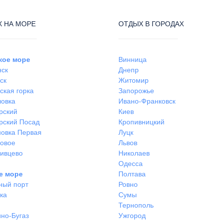
 НА МОРЕ
ОТДЫХ В ГОРОДАХ
кое море
Винница
нск
Днепр
ск
Житомир
ская горка
Запорожье
ловка
Ивано-Франковск
рский
Киев
рский Посад
Кропивницкий
овка Первая
Луцк
ковое
Львов
ивцево
Николаев
Одесса
е море
Полтава
ный порт
Ровно
ка
Сумы
Тернополь
но-Бугаз
Ужгород