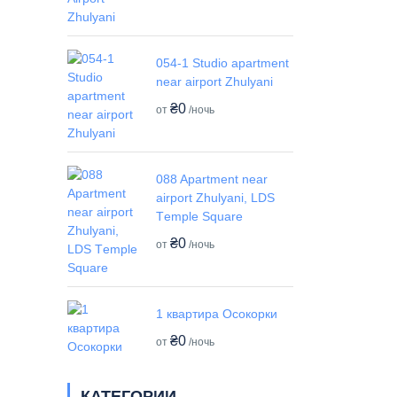
054-1 Studio apartment
near airport Zhulyani
₴0
от
/ночь
088 Apartment near
airport Zhulyani, LDS
Tеmple Square
₴0
от
/ночь
1 квартира Осокорки
₴0
от
/ночь
КАТЕГОРИИ