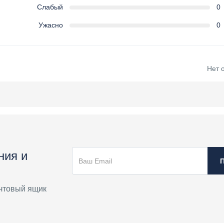
Слабый
0
Ужасно
0
Нет 
ния и
чтовый ящик