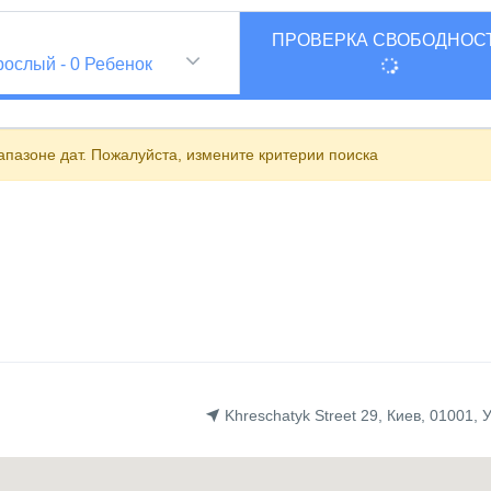
ПРОВЕРКА СВОБОДНОС
и
рослый
-
0
Ребенок
пазоне дат. Пожалуйста, измените критерии поиска
Khreschatyk Street 29, Киев, 01001, 