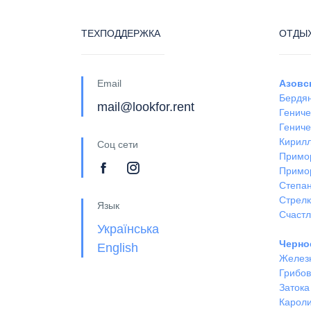
ТЕХПОДДЕРЖКА
ОТДЫХ
Email
Азовс
Бердя
mail@lookfor.rent
Гениче
Гениче
Кирил
Соц сети
Примо
Примо
Степан
Стрел
Язык
Счастл
Українська
Черно
English
Желез
Грибов
Затока
Кароли