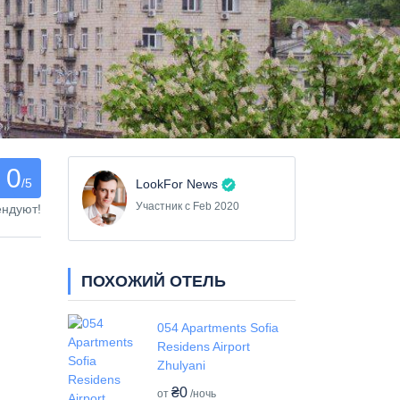
0
/5
LookFor News
Участник с Feb 2020
ендуют!
ПОХОЖИЙ ОТЕЛЬ
054 Apartments Sofia
Residens Airport
Zhulyani
₴0
от
/ночь