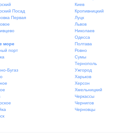
рский
Киев
рский Посад
Кропивницкий
овка Первая
Луцк
ковое
Львов
ивцево
Николаев
Одесса
е море
Полтава
ный порт
Ровно
ка
Сумы
Тернополь
но-Бугаз
Ужгород
во
Харьков
ное
Херсон
ное
Хмельницкий
в
Черкассы
рское
Чернигов
йка
Черновцы
ск