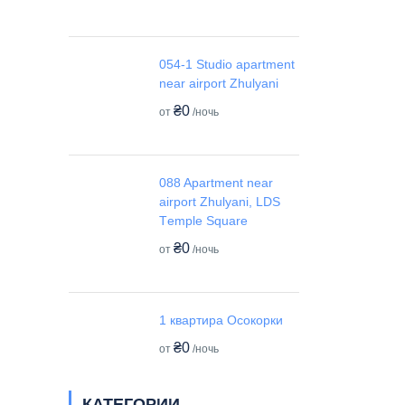
054-1 Studio apartment
near airport Zhulyani
₴0
от
/ночь
088 Apartment near
airport Zhulyani, LDS
Tеmple Square
₴0
от
/ночь
1 квартира Осокорки
₴0
от
/ночь
КАТЕГОРИИ