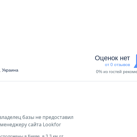
Оценок нет
от 0 отзывов
, Украина
0% из гостей реком
владелец базы не предоставил
менеджеру сайта Lookfor
сположены в Киеве, в 3,3 км от