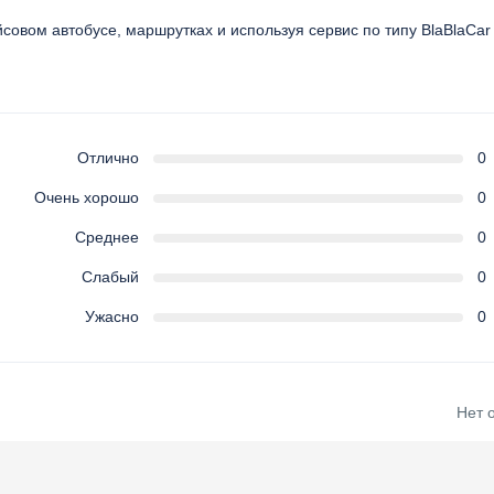
йсовом автобусе, маршрутках и используя сервис по типу BlaBlaCar
Отлично
0
Очень хорошо
0
Среднее
0
Слабый
0
Ужасно
0
Нет 