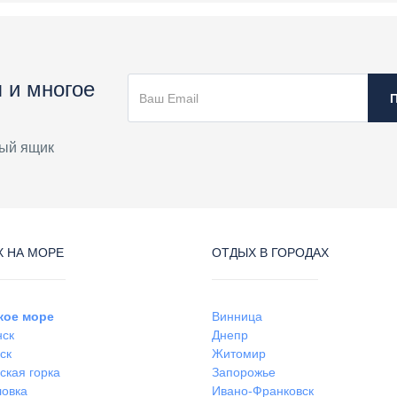
 и многое
ый ящик
 НА МОРЕ
ОТДЫХ В ГОРОДАХ
кое море
Винница
нск
Днепр
ск
Житомир
ская горка
Запорожье
ловка
Ивано-Франковск