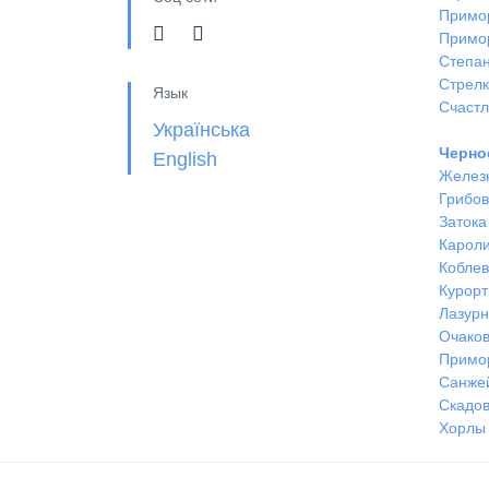
Примо
Примо
Степан
Стрел
Язык
Счастл
Українська
Черно
English
Желез
Грибов
Затока
Кароли
Кобле
Курорт
Лазур
Очако
Примо
Санже
Скадов
Хорлы