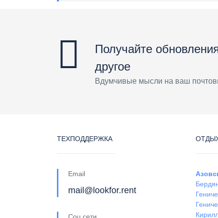
Получайте обновления
другое
Вдумчивые мысли на ваш почтов
ТЕХПОДДЕРЖКА
ОТДЫХ
Email
Азовс
Бердя
mail@lookfor.rent
Гениче
Гениче
Кирил
Соц сети