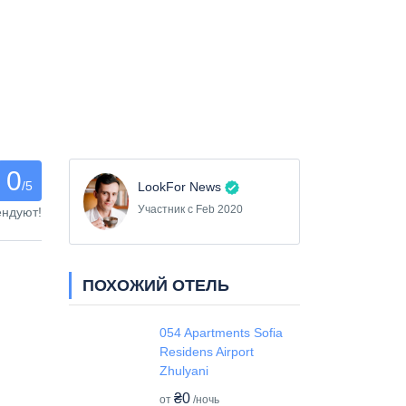
0
/5
LookFor News
Участник с Feb 2020
ендуют!
ПОХОЖИЙ ОТЕЛЬ
054 Apartments Sofia
Residens Airport
Zhulyani
₴0
от
/ночь