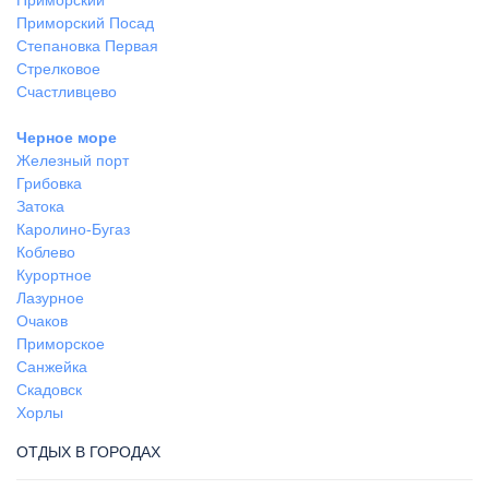
Приморский
Приморский Посад
Степановка Первая
Стрелковое
Счастливцево
Черное море
Железный порт
Грибовка
Затока
Каролино-Бугаз
Коблево
Курортное
Лазурное
Очаков
Приморское
Санжейка
Скадовск
Хорлы
ОТДЫХ В ГОРОДАХ