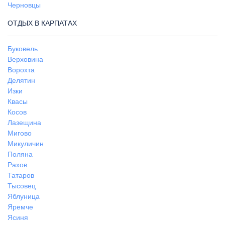
Черновцы
ОТДЫХ В КАРПАТАХ
Буковель
Верховина
Ворохта
Делятин
Изки
Квасы
Косов
Лазещина
Мигово
Микуличин
Поляна
Рахов
Татаров
Тысовец
Яблуница
Яремче
Ясиня