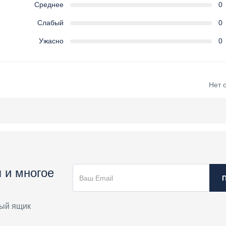
Среднее
0
Слабый
0
Ужасно
0
Нет 
 и многое
ый ящик