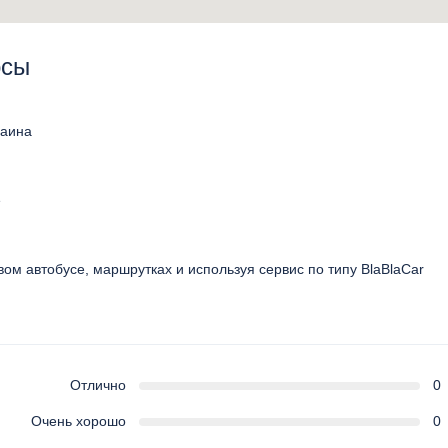
осы
раина
е
вом автобусе, маршрутках и используя сервис по типу BlaBlaCar
Отлично
0
Очень хорошо
0