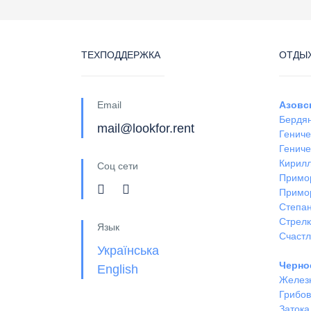
ТЕХПОДДЕРЖКА
ОТДЫХ
Email
Азовс
Бердя
mail@lookfor.rent
Гениче
Гениче
Кирил
Соц сети
Примо
Примо
Степан
Стрел
Язык
Счастл
Українська
Черно
English
Желез
Грибов
Затока