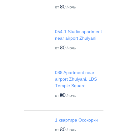
₴0
от
/ночь
054-1 Studio apartment
near airport Zhulyani
₴0
от
/ночь
088 Apartment near
airport Zhulyani, LDS
Tеmple Square
₴0
от
/ночь
1 квартира Осокорки
₴0
от
/ночь