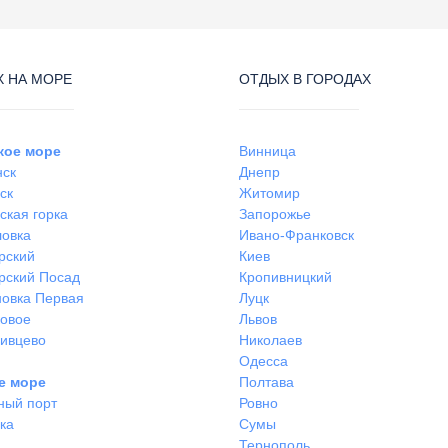
 НА МОРЕ
ОТДЫХ В ГОРОДАХ
кое море
Винница
нск
Днепр
ск
Житомир
ская горка
Запорожье
ловка
Ивано-Франковск
рский
Киев
рский Посад
Кропивницкий
овка Первая
Луцк
ковое
Львов
ивцево
Николаев
Одесса
е море
Полтава
ный порт
Ровно
ка
Сумы
Тернополь