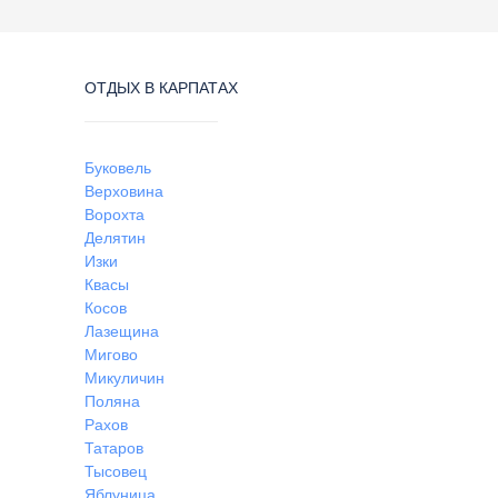
ОТДЫХ В КАРПАТАХ
Буковель
Верховина
Ворохта
Делятин
Изки
Квасы
Косов
Лазещина
Мигово
Микуличин
Поляна
Рахов
Татаров
Тысовец
Яблуница