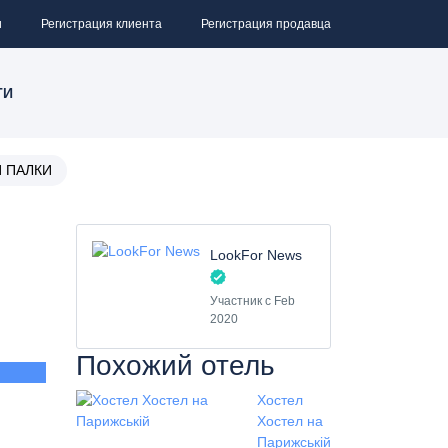
и
Регистрация клиента
Регистрация продавца
ТИ
КИ ПАЛКИ
LookFor News
Участник с Feb
2020
Похожий отель
Хостел
Хостел на
Парижській