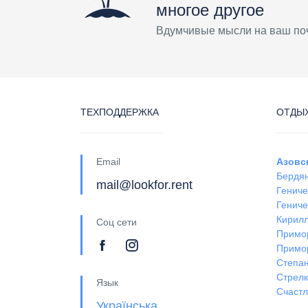
многое другое
Вдумчивые мысли на ваш по
ТЕХПОДДЕРЖКА
ОТДЫХ
Email
Азовс
Бердя
mail@lookfor.rent
Гениче
Гениче
Кирил
Соц сети
Примо
Примо
Степан
Стрел
Язык
Счастл
Українська