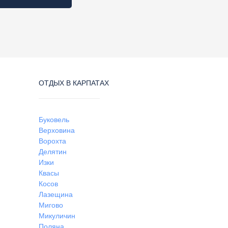
ОТДЫХ В КАРПАТАХ
Буковель
Верховина
Ворохта
Делятин
Изки
Квасы
Косов
Лазещина
Мигово
Микуличин
Поляна