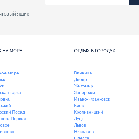
чтовый ящик
 НА МОРЕ
ОТДЫХ В ГОРОДАХ
кое море
Винница
нск
Днепр
ск
Житомир
ская горка
Запорожье
ловка
Ивано-Франковск
рский
Киев
рский Посад
Кропивницкий
овка Первая
Луцк
ковое
Львов
ивцево
Николаев
Одесса