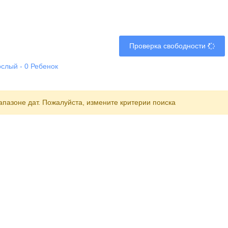
Проверка свободности
ослый
-
0
Ребенок
пазоне дат. Пожалуйста, измените критерии поиска