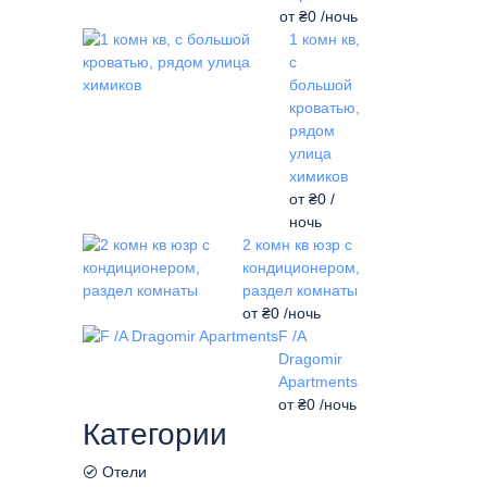
от
₴0
/ночь
1 комн кв,
с
большой
кроватью,
рядом
улица
химиков
от
₴0
/
ночь
2 комн кв юзр с
кондиционером,
раздел комнаты
от
₴0
/ночь
F /A
Dragomir
Apartments
от
₴0
/ночь
Категории
Отели