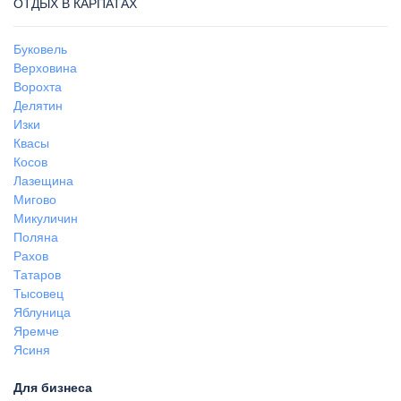
ОТДЫХ В КАРПАТАХ
Буковель
Верховина
Ворохта
Делятин
Изки
Квасы
Косов
Лазещина
Мигово
Микуличин
Поляна
Рахов
Татаров
Тысовец
Яблуница
Яремче
Ясиня
Для бизнеса