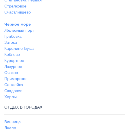
Стрелковое
Счастливцево
Черное море
Железный порт
Грибовка
Затока
Каролино-Бугаз
Коблево
Курортное
Лазурное
Очаков
Приморское
Санжейка
Скадовск
Хорлы
ОТДЫХ В ГОРОДАХ
Винница
Днепр