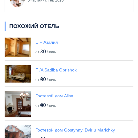
Участник с Feb 2020
ПОХОЖИЙ ОТЕЛЬ
E F Азалия
₴0
от
/ночь
F /A Sadiba Oprishok
₴0
от
/ночь
Гостевой дом Alisa
₴0
от
/ночь
Гостевой дом Gostynnyi Dvir u Marichky