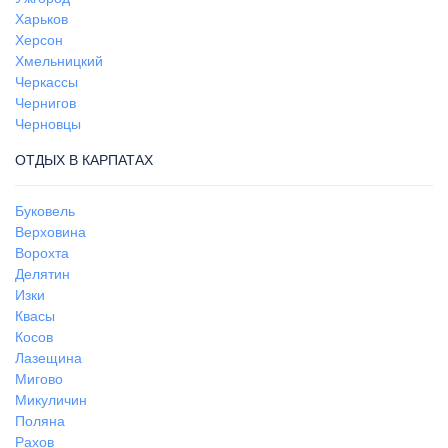
Харьков
Херсон
Хмельницкий
Черкассы
Чернигов
Черновцы
ОТДЫХ В КАРПАТАХ
Буковель
Верховина
Ворохта
Делятин
Изки
Квасы
Косов
Лазещина
Мигово
Микуличин
Поляна
Рахов