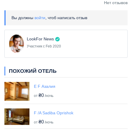
Нет отзывов
Вы должны
войти
, чтоб написать отзыв
LookFor News
Участник с Feb 2020
ПОХОЖИЙ ОТЕЛЬ
E F Азалия
₴0
от
/ночь
F /A Sadiba Oprishok
₴0
от
/ночь