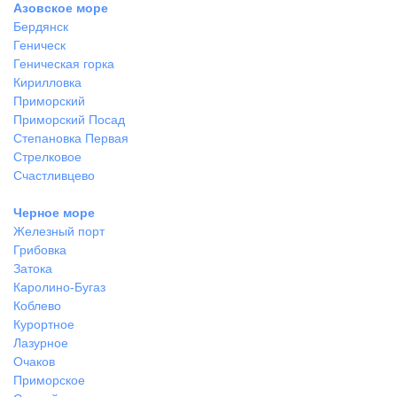
Азовское море
Бердянск
Геническ
Геническая горка
Кирилловка
Приморский
Приморский Посад
Степановка Первая
Стрелковое
Счастливцево
Черное море
Железный порт
Грибовка
Затока
Каролино-Бугаз
Коблево
Курортное
Лазурное
Очаков
Приморское