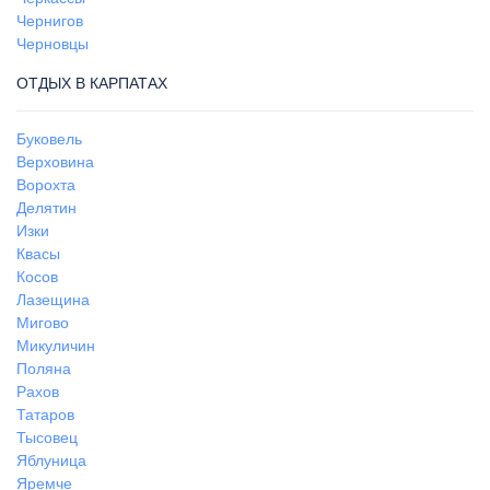
Чернигов
Черновцы
ОТДЫХ В КАРПАТАХ
Буковель
Верховина
Ворохта
Делятин
Изки
Квасы
Косов
Лазещина
Мигово
Микуличин
Поляна
Рахов
Татаров
Тысовец
Яблуница
Яремче