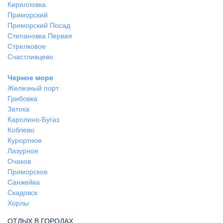
Кирилловка
Приморский
Приморский Посад
Степановка Первая
Стрелковое
Счастливцево
Черное море
Железный порт
Грибовка
Затока
Каролино-Бугаз
Коблево
Курортное
Лазурное
Очаков
Приморское
Санжейка
Скадовск
Хорлы
ОТДЫХ В ГОРОДАХ