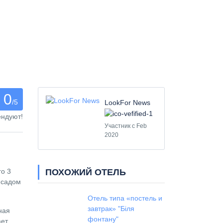
0
/5
LookFor News
ендуют!
Участник с Feb
2020
ПОХОЖИЙ ОТЕЛЬ
го 3
 садом
Отель типа «постель и
завтрак» "Біля
ная
фонтану"
ает