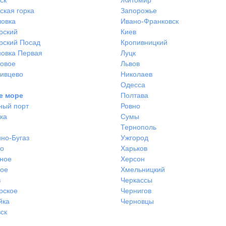
ск
Житомир
ская горка
Запорожье
ловка
Ивано-Франковск
рский
Киев
рский Посад
Кропивницкий
овка Первая
Луцк
ковое
Львов
ивцево
Николаев
Одесса
е море
Полтава
ный порт
Ровно
ка
Сумы
Тернополь
но-Бугаз
Ужгород
во
Харьков
ное
Херсон
ное
Хмельницкий
в
Черкассы
рское
Чернигов
йка
Черновцы
ск