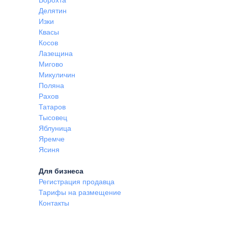
Ворохта
Делятин
Изки
Квасы
Косов
Лазещина
Мигово
Микуличин
Поляна
Рахов
Татаров
Тысовец
Яблуница
Яремче
Ясиня
Для бизнеса
Регистрация продавца
Тарифы на размещение
Контакты