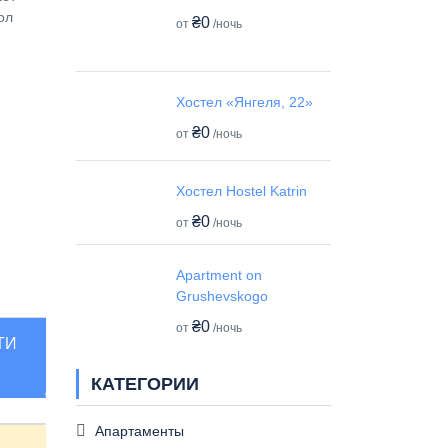
ол
₴0
от
/ночь
Хостел «Янгеля, 22»
₴0
от
/ночь
Хостел Hostel Katrin
₴0
от
/ночь
Apartment on
Grushevskogo
₴0
от
/ночь
ТИ
КАТЕГОРИИ
Апартаменты