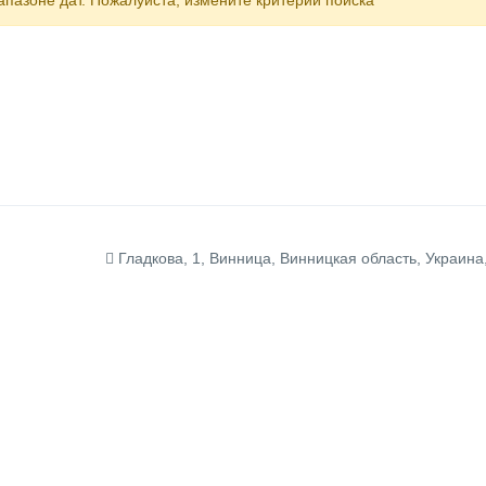
пазоне дат. Пожалуйста, измените критерии поиска
Гладкова, 1, Винница, Винницкая область, Украина