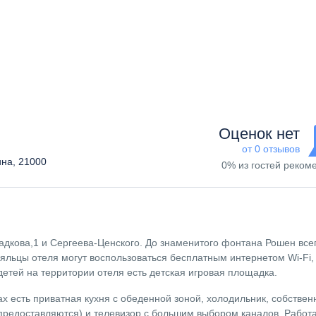
Оценок нет
от 0 отзывов
ина, 21000
0% из гостей реком
адкова,1 и Сергеева-Ценского. До знаменитого фонтана Рошен все
тояльцы отеля могут воспользоваться бесплатным интернетом
Wi
-
Fi
,
етей на территории отеля есть детская игровая площадка.
ах есть приватная кухня с обеденной зоной, холодильник, собствен
 предоставляются) и телевизор с большим выбором каналов. Работ