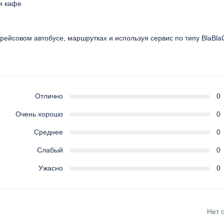
и кафе
рейсовом автобусе, маршрутках и используя сервис по типу BlaBla
Отлично
0
Очень хорошо
0
Среднее
0
Слабый
0
Ужасно
0
Нет 