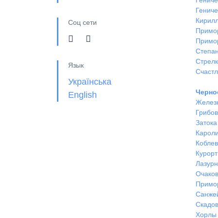
Гениче
Гениче
Кирил
Соц сети
Примо
Примо
Степан
Стрел
Язык
Счастл
Українська
Черно
English
Желез
Грибов
Затока
Кароли
Кобле
Курорт
Лазур
Очако
Примо
Санже
Скадов
Хорлы