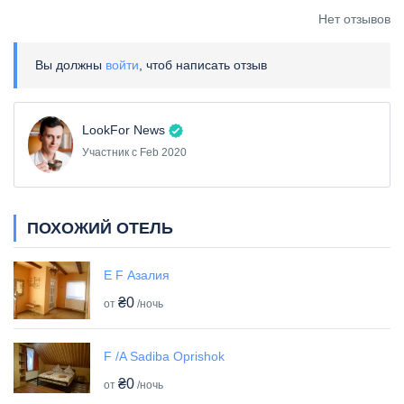
Нет отзывов
Вы должны
войти
, чтоб написать отзыв
LookFor News
Участник с Feb 2020
ПОХОЖИЙ ОТЕЛЬ
E F Азалия
₴0
от
/ночь
F /A Sadiba Oprishok
₴0
от
/ночь