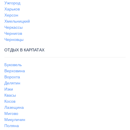
Ужгород
Харьков
Херсон
Хмельницкий
Черкассы
Чернигов
Черновцы
ОТДЫХ В КАРПАТАХ
Буковель
Верховина
Ворохта
Делятин
Изки
Квасы
Косов
Лазещина
Мигово
Микуличин
Поляна