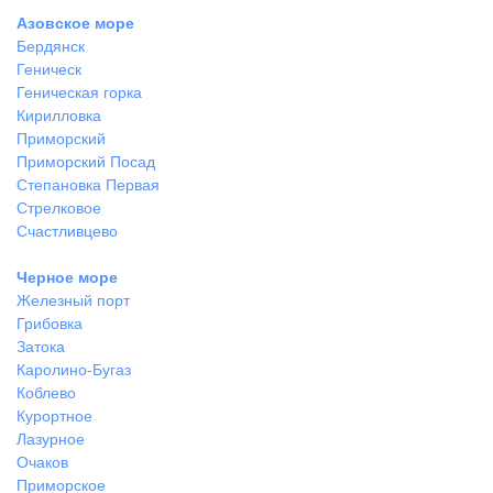
Азовское море
Бердянск
Геническ
Геническая горка
Кирилловка
Приморский
Приморский Посад
Степановка Первая
Стрелковое
Счастливцево
Черное море
Железный порт
Грибовка
Затока
Каролино-Бугаз
Коблево
Курортное
Лазурное
Очаков
Приморское