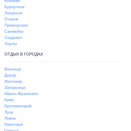
Коблево
Курортное
Лазурное
Очаков
Приморское
Санжейка
Скадовск
Хорлы
ОТДЫХ В ГОРОДАХ
Винница
Днепр
Житомир
Запорожье
Ивано-Франковск
Киев
Кропивницкий
Луцк
Львов
Николаев
Одесса