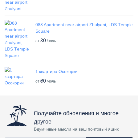
088 Apartment near airport Zhulyani, LDS Tеmple
Square
₴0
от
/ночь
1 квартира Осокорки
₴0
от
/ночь
Получайте обновления и многое
другое
Вдумчивые мысли на ваш почтовый ящик