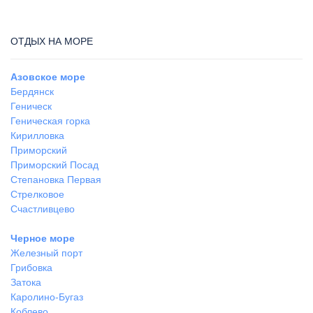
ОТДЫХ НА МОРЕ
Азовское море
Бердянск
Геническ
Геническая горка
Кирилловка
Приморский
Приморский Посад
Степановка Первая
Стрелковое
Счастливцево
Черное море
Железный порт
Грибовка
Затока
Каролино-Бугаз
Коблево