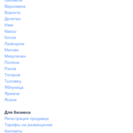
Верховина
Ворохта
Делятин
Изки
Квасы
Косов
Лазещина
Мигово
Микуличин
Поляна
Рахов
Татаров
Тысовец
Яблуница
Яремче
Ясиня
Для бизнеса
Регистрация продавца
Тарифы на размещение
Контакты