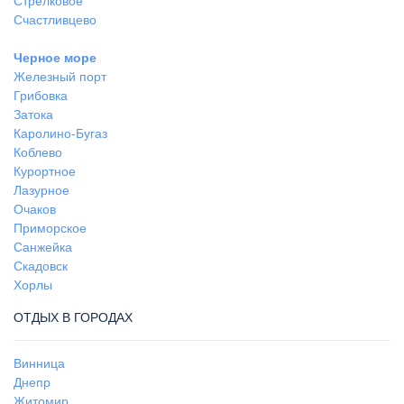
Стрелковое
Счастливцево
Черное море
Железный порт
Грибовка
Затока
Каролино-Бугаз
Коблево
Курортное
Лазурное
Очаков
Приморское
Санжейка
Скадовск
Хорлы
ОТДЫХ В ГОРОДАХ
Винница
Днепр
Житомир