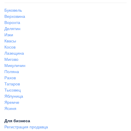
Буковель
Верховина
Ворохта
Делятин
Изки
Квасы
Косов
Лазещина
Мигово
Микуличин
Поляна
Рахов
Татаров
Тысовец
Яблуница
Яремче
Ясиня
Для бизнеса
Регистрация продавца