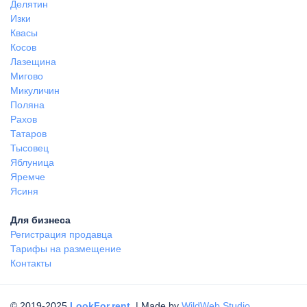
Делятин
Изки
Квасы
Косов
Лазещина
Мигово
Микуличин
Поляна
Рахов
Татаров
Тысовец
Яблуница
Яремче
Ясиня
Для бизнеса
Регистрация продавца
Тарифы на размещение
Контакты
© 2019-2025
LookFor.rent
| Made by
WildWeb Studio