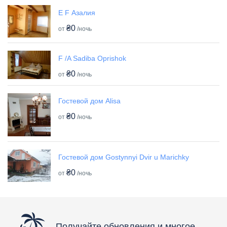
E F Азалия
₴0
от
/ночь
F /A Sadiba Oprishok
₴0
от
/ночь
Гостевой дом Alisa
₴0
от
/ночь
Гостевой дом Gostynnyi Dvir u Marichky
₴0
от
/ночь
Получайте обновления и многое