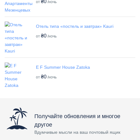
₴0
от
/ночь
Отель типа «постель и завтрак» Kauri
₴0
от
/ночь
E F Summer House Zatoka
₴0
от
/ночь
Получайте обновления и многое
другое
Вдумчивые мысли на ваш почтовый ящик