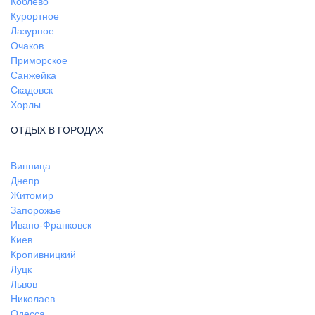
Коблево
Курортное
Лазурное
Очаков
Приморское
Санжейка
Скадовск
Хорлы
ОТДЫХ В ГОРОДАХ
Винница
Днепр
Житомир
Запорожье
Ивано-Франковск
Киев
Кропивницкий
Луцк
Львов
Николаев
Одесса