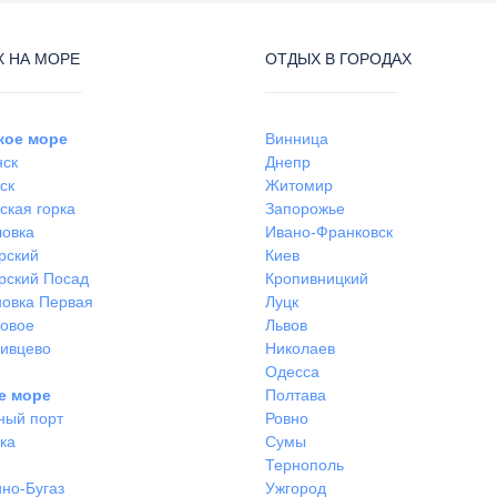
 НА МОРЕ
ОТДЫХ В ГОРОДАХ
кое море
Винница
нск
Днепр
ск
Житомир
ская горка
Запорожье
ловка
Ивано-Франковск
рский
Киев
рский Посад
Кропивницкий
овка Первая
Луцк
ковое
Львов
ивцево
Николаев
Одесса
е море
Полтава
ный порт
Ровно
ка
Сумы
Тернополь
но-Бугаз
Ужгород