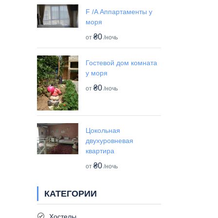
F /A Аппартаменты у
моря
₴0
от
/ночь
Гостевой дом комната
у моря
₴0
от
/ночь
Цокольная
двухуровневая
квартира
₴0
от
/ночь
КАТЕГОРИИ
Хостелы