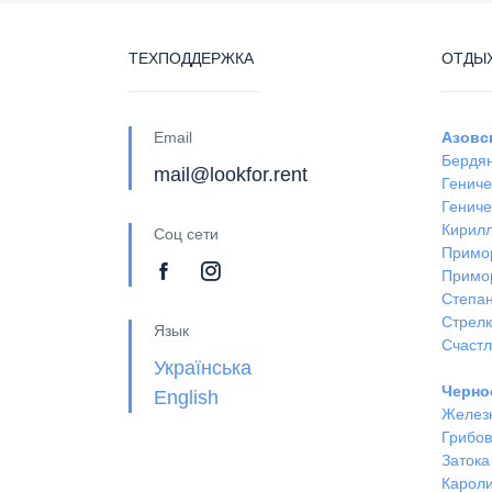
ТЕХПОДДЕРЖКА
ОТДЫХ
Email
Азовс
Бердя
mail@lookfor.rent
Гениче
Гениче
Кирил
Соц сети
Примо
Примо
Степан
Стрел
Язык
Счастл
Українська
Черно
English
Желез
Грибов
Затока
Кароли