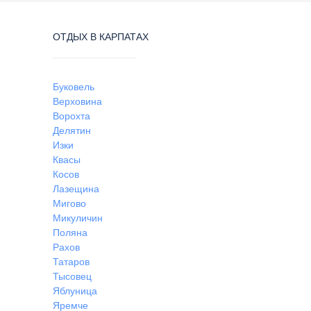
ОТДЫХ В КАРПАТАХ
Буковель
Верховина
Ворохта
Делятин
Изки
Квасы
Косов
Лазещина
Мигово
Микуличин
Поляна
Рахов
Татаров
Тысовец
Яблуница
Яремче