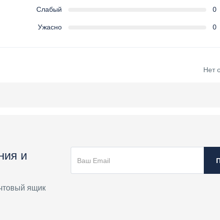
Слабый
0
Ужасно
0
Нет 
ния и
чтовый ящик