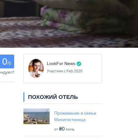
0
/5
LookFor News
Участник с Feb 2020
ендуют!
ПОХОЖИЙ ОТЕЛЬ
Проживание в семье
Минигостиница
₴0
от
/ночь