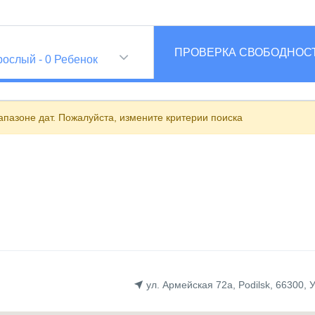
и
ПРОВЕРКА СВОБОДНОС
рослый
-
0
Ребенок
пазоне дат. Пожалуйста, измените критерии поиска
ул. Армейская 72а, Podilsk, 66300, 