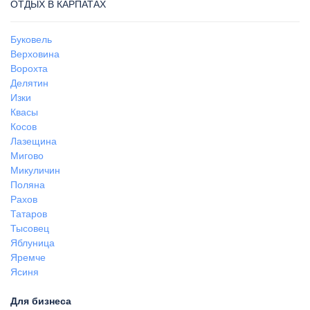
ОТДЫХ В КАРПАТАХ
Буковель
Верховина
Ворохта
Делятин
Изки
Квасы
Косов
Лазещина
Мигово
Микуличин
Поляна
Рахов
Татаров
Тысовец
Яблуница
Яремче
Ясиня
Для бизнеса