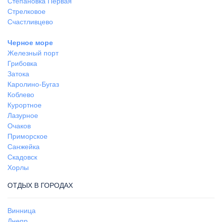
Степановка Первая
Стрелковое
Счастливцево
Черное море
Железный порт
Грибовка
Затока
Каролино-Бугаз
Коблево
Курортное
Лазурное
Очаков
Приморское
Санжейка
Скадовск
Хорлы
ОТДЫХ В ГОРОДАХ
Винница
Днепр