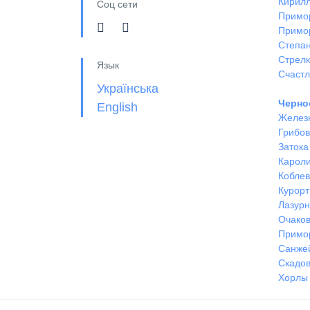
Кирил
Соц сети
Примо
Примо
Степан
Стрел
Язык
Счастл
Українська
Черно
English
Желез
Грибов
Затока
Кароли
Кобле
Курорт
Лазур
Очако
Примо
Санже
Скадов
Хорлы