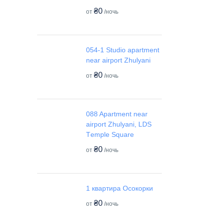
₴0
от
/ночь
054-1 Studio apartment
near airport Zhulyani
₴0
от
/ночь
088 Apartment near
airport Zhulyani, LDS
Tеmple Square
₴0
от
/ночь
1 квартира Осокорки
₴0
от
/ночь