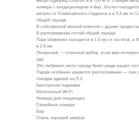
метро «Дворец спорта» и в 700 м от станции мет
номера с кондиционером и бар. Хостел находится
метрах от Олимпийского стадиона и в 3,5 км от 
общий лаундж.
В собственной ванной комнате с душем предоста
В распоряжении гостей общий лаундж.
Парк Шевченко находится в 1,5 км от хостела, 
в 2,8 км.
Печерский — отличный выбор, если вам интерес
еда.
Это любимая часть города Киев среди наших гос
Парам особенно нравится расположение — они о
поездки вдвоем на 9,3.
Бесплатная парковка
Бесплатный Wi-Fi
Номера для некурящих
Семейные номера
Бар
Очень хороший завтрак