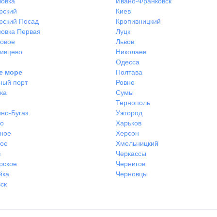
ловка
Ивано-Франковск
рский
Киев
рский Посад
Кропивницкий
овка Первая
Луцк
ковое
Львов
ивцево
Николаев
Одесса
е море
Полтава
ный порт
Ровно
ка
Сумы
Тернополь
но-Бугаз
Ужгород
во
Харьков
ное
Херсон
ное
Хмельницкий
в
Черкассы
рское
Чернигов
йка
Черновцы
ск