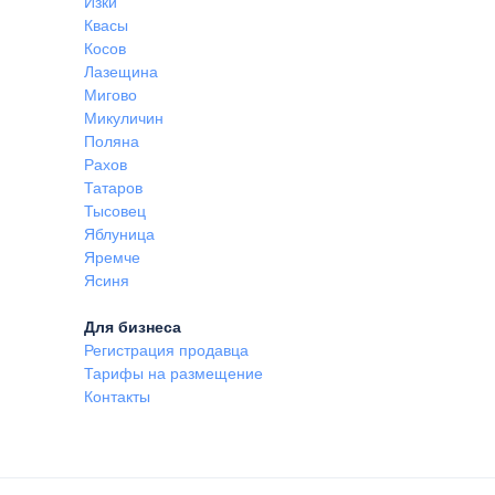
Изки
Квасы
Косов
Лазещина
Мигово
Микуличин
Поляна
Рахов
Татаров
Тысовец
Яблуница
Яремче
Ясиня
Для бизнеса
Регистрация продавца
Тарифы на размещение
Контакты