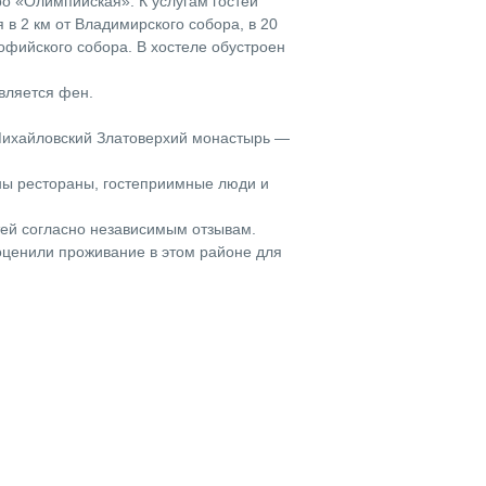
ро «Олимпийская». К услугам гостей
 в 2 км от Владимирского собора, в 20
Софийского собора. В хостеле обустроен
вляется фен.
а Михайловский Златоверхий монастырь —
ны рестораны, гостеприимные люди и
тей согласно независимым отзывам.
ценили проживание в этом районе для