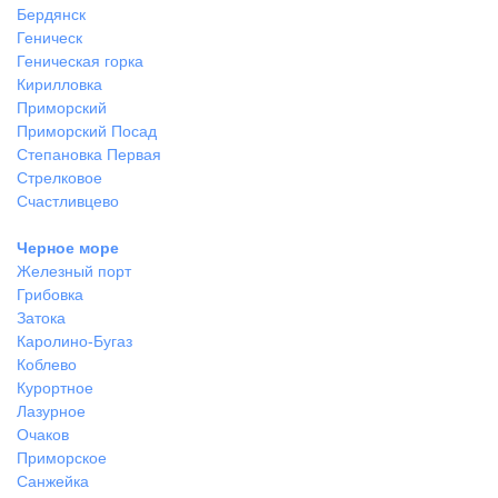
Бердянск
Геническ
Геническая горка
Кирилловка
Приморский
Приморский Посад
Степановка Первая
Стрелковое
Счастливцево
Черное море
Железный порт
Грибовка
Затока
Каролино-Бугаз
Коблево
Курортное
Лазурное
Очаков
Приморское
Санжейка