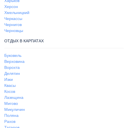
Харьков
Херсон
Хмельницкий
Черкассы
Чернигов
Черновцы
ОТДЫХ В КАРПАТАХ
Буковель
Верховина
Ворохта
Делятин
Изки
Квасы
Косов
Лазещина
Мигово
Микуличин
Поляна
Рахов
Татаров