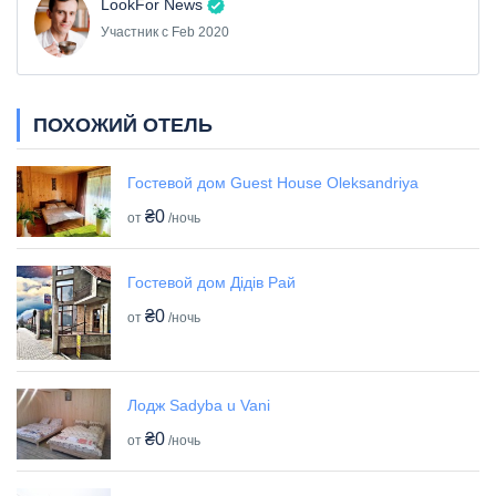
LookFor News
Участник с Feb 2020
ПОХОЖИЙ ОТЕЛЬ
Гостевой дом Guest House Oleksandriya
₴0
от
/ночь
Гостевой дом Дідів Рай
₴0
от
/ночь
Лодж Sadyba u Vani
₴0
от
/ночь