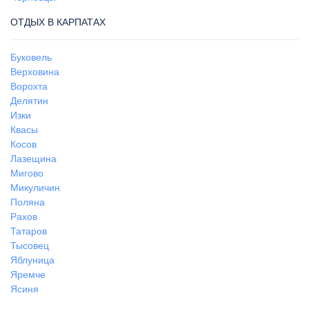
ОТДЫХ В КАРПАТАХ
Буковель
Верховина
Ворохта
Делятин
Изки
Квасы
Косов
Лазещина
Мигово
Микуличин
Поляна
Рахов
Татаров
Тысовец
Яблуница
Яремче
Ясиня