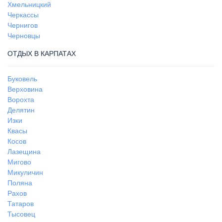
Хмельницкий
Черкассы
Чернигов
Черновцы
ОТДЫХ В КАРПАТАХ
Буковель
Верховина
Ворохта
Делятин
Изки
Квасы
Косов
Лазещина
Мигово
Микуличин
Поляна
Рахов
Татаров
Тысовец