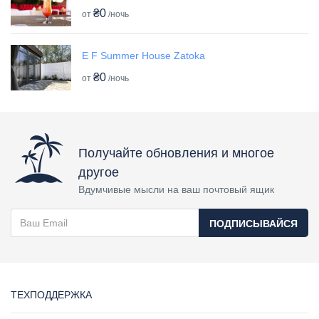
₴0
от
/ночь
E F Summer House Zatoka
₴0
от
/ночь
Получайте обновления и многое
другое
Вдумчивые мысли на ваш почтовый ящик
ПОДПИСЫВАЙСЯ
ТЕХПОДДЕРЖКА