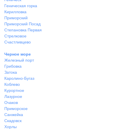
Геническая горка
Кирилловка
Приморский
Приморский Посад
Степановка Первая
Стрелковое
Счастливцево
Черное море
Железный порт
Грибовка
Затока
Каролино-Бугаз
Коблево
Курортное
Лазурное
Очаков
Приморское
Санжейка
Скадовск
Хорлы