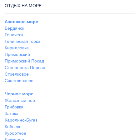
ОТДЫХ НА МОРЕ
Азовское море
Бердянск
Геническ
Геническая горка
Кирилловка
Приморский
Приморский Посад
Степановка Первая
Стрелковое
Счастливцево
Черное море
Железный порт
Грибовка
Затока
Каролино-Бугаз
Коблево
Курортное
Лазурное