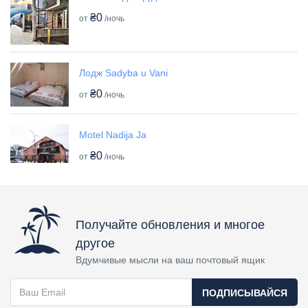
₴0
от
/ночь
Лодж Sadyba u Vani
₴0
от
/ночь
Motel Nadija Ja
₴0
от
/ночь
Получайте обновления и многое
другое
Вдумчивые мысли на ваш почтовый ящик
ПОДПИСЫВАЙСЯ