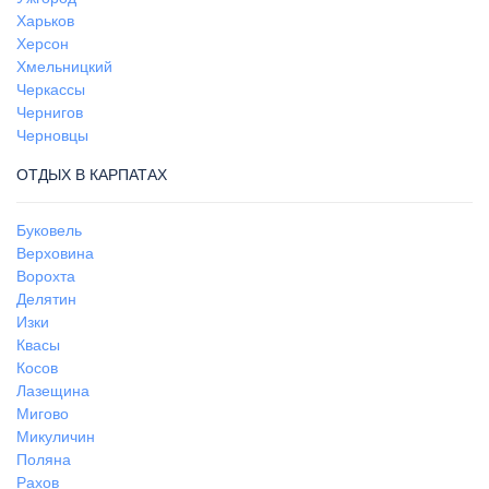
Харьков
Херсон
Хмельницкий
Черкассы
Чернигов
Черновцы
ОТДЫХ В КАРПАТАХ
Буковель
Верховина
Ворохта
Делятин
Изки
Квасы
Косов
Лазещина
Мигово
Микуличин
Поляна
Рахов