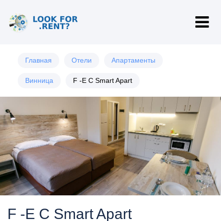
Главная
Отели
Апартаменты
Винница
F -E C Smart Apart
F -E C Smart Apart