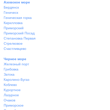
Азовское море
Бердянск
Геническ
Геническая горка
Кирилловка
Приморский
Приморский Посад
Степановка Первая
Стрелковое
Счастливцево
Черное море
Железный порт
Грибовка
Затока
Каролино-Бугаз
Коблево
Курортное
Лазурное
Очаков
Приморское