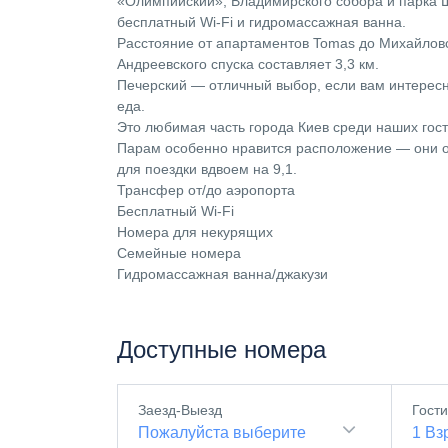
«Олимпийский», Владимирского собора и парка Ш
бесплатный Wi-Fi и гидромассажная ванна.
Расстояние от апартаментов Tomas до Михайловс
Андреевского спуска составляет 3,3 км.
Печерский — отличный выбор, если вам интерес
еда.
Это любимая часть города Киев среди наших гос
Парам особенно нравится расположение — они о
для поездки вдвоем на 9,1.
Трансфер от/до аэропорта
Бесплатный Wi-Fi
Номера для некурящих
Семейные номера
Гидромассажная ванна/джакузи
Доступные номера
Заезд-Выезд
Гост
Пожалуйста выберите
1
Вз