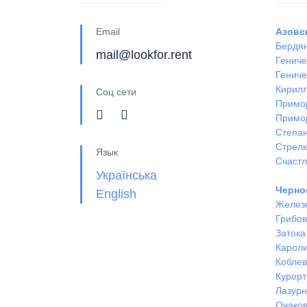
Email
Азовс
Бердя
mail@lookfor.rent
Гениче
Гениче
Кирил
Соц сети
Примо
Примо
Степан
Стрел
Язык
Счастл
Українська
Черно
English
Желез
Грибов
Затока
Кароли
Кобле
Курорт
Лазур
Очако