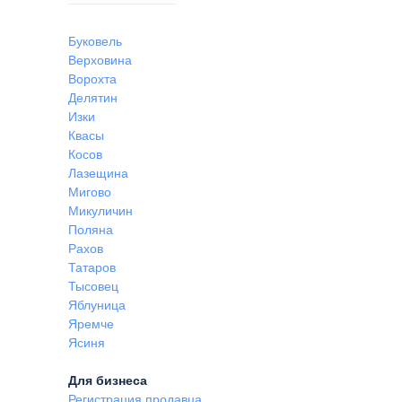
Буковель
Верховина
Ворохта
Делятин
Изки
Квасы
Косов
Лазещина
Мигово
Микуличин
Поляна
Рахов
Татаров
Тысовец
Яблуница
Яремче
Ясиня
Для бизнеса
Регистрация продавца