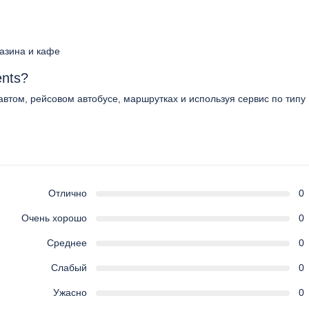
газина и кафе
ents?
автом, рейсовом автобусе, маршрутках и используя сервис по типу
Отлично
0
Очень хорошо
0
Среднее
0
Слабый
0
Ужасно
0