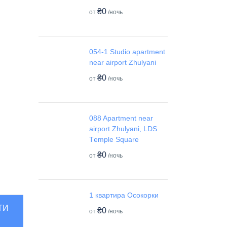
₴0
от
/ночь
054-1 Studio apartment
near airport Zhulyani
₴0
от
/ночь
088 Apartment near
airport Zhulyani, LDS
Tеmple Square
₴0
от
/ночь
1 квартира Осокорки
ТИ
₴0
от
/ночь