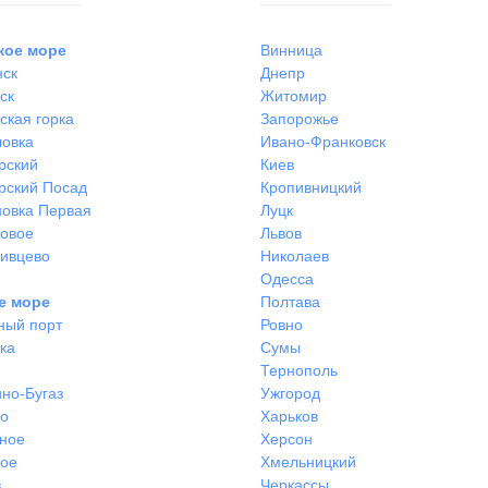
кое море
Винница
нск
Днепр
ск
Житомир
ская горка
Запорожье
ловка
Ивано-Франковск
рский
Киев
рский Посад
Кропивницкий
овка Первая
Луцк
ковое
Львов
ивцево
Николаев
Одесса
е море
Полтава
ный порт
Ровно
ка
Сумы
Тернополь
но-Бугаз
Ужгород
во
Харьков
ное
Херсон
ное
Хмельницкий
в
Черкассы