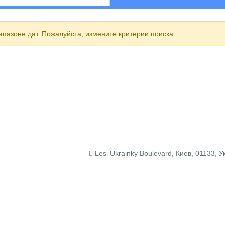
пазоне дат. Пожалуйста, измените критерии поиска
Lesi Ukrainky Boulevard, Киев, 01133, У