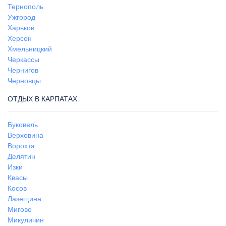
Тернополь
Ужгород
Харьков
Херсон
Хмельницкий
Черкассы
Чернигов
Черновцы
ОТДЫХ В КАРПАТАХ
Буковель
Верховина
Ворохта
Делятин
Изки
Квасы
Косов
Лазещина
Мигово
Микуличин