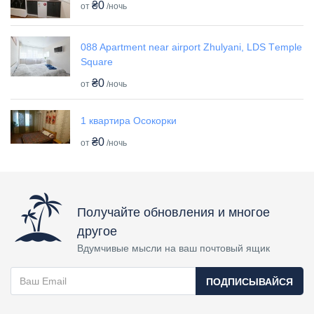
₴0
от
/ночь
088 Apartment near airport Zhulyani, LDS Tеmple
Square
₴0
от
/ночь
1 квартира Осокорки
₴0
от
/ночь
Получайте обновления и многое
другое
Вдумчивые мысли на ваш почтовый ящик
ПОДПИСЫВАЙСЯ