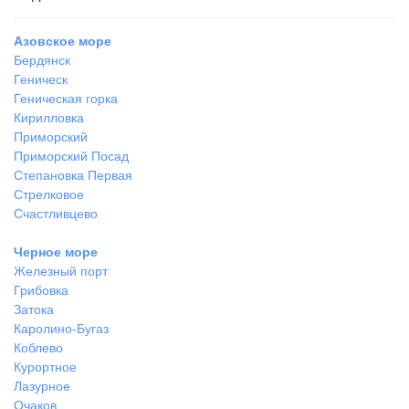
Азовское море
Бердянск
Геническ
Геническая горка
Кирилловка
Приморский
Приморский Посад
Степановка Первая
Стрелковое
Счастливцево
Черное море
Железный порт
Грибовка
Затока
Каролино-Бугаз
Коблево
Курортное
Лазурное
Очаков