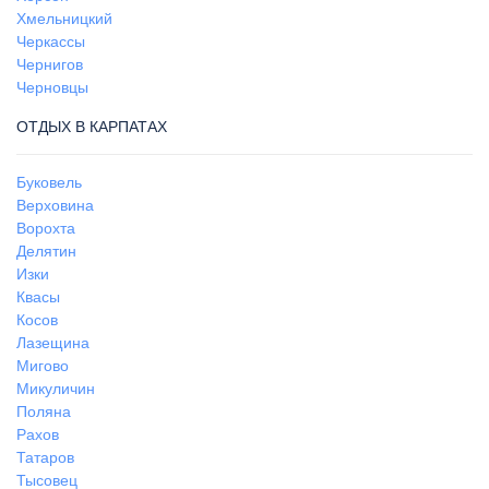
Хмельницкий
Черкассы
Чернигов
Черновцы
ОТДЫХ В КАРПАТАХ
Буковель
Верховина
Ворохта
Делятин
Изки
Квасы
Косов
Лазещина
Мигово
Микуличин
Поляна
Рахов
Татаров
Тысовец