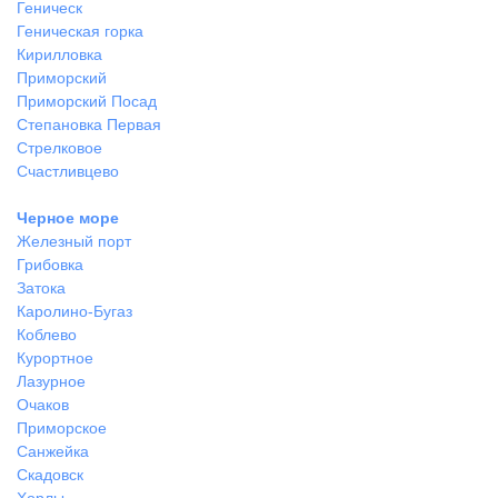
Геническ
Геническая горка
Кирилловка
Приморский
Приморский Посад
Степановка Первая
Стрелковое
Счастливцево
Черное море
Железный порт
Грибовка
Затока
Каролино-Бугаз
Коблево
Курортное
Лазурное
Очаков
Приморское
Санжейка
Скадовск